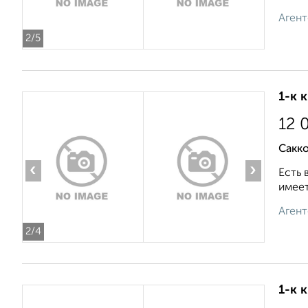
Агент
2
/5
1-к 
12 
Сакко
‹
›
Есть 
имеет
Агент
2
/4
1-к 