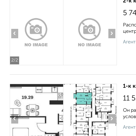
2-к 
5 7
Распо
центр
‹
›
Агент
2
/2
1-к 
11 
Он ра
услов
‹
›
Агент