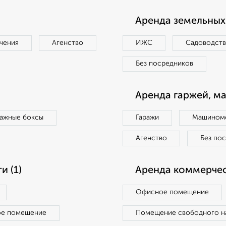
Аренда земельных 
чения
Агенство
ИЖС
Садоводст
Без посредников
Аренда гаржей, м
ражные боксы
Гаражи
Машиноме
Агенство
Без по
 (1)
Аренда коммерчес
Офисное помещение
ое помещение
Помещение свободного н