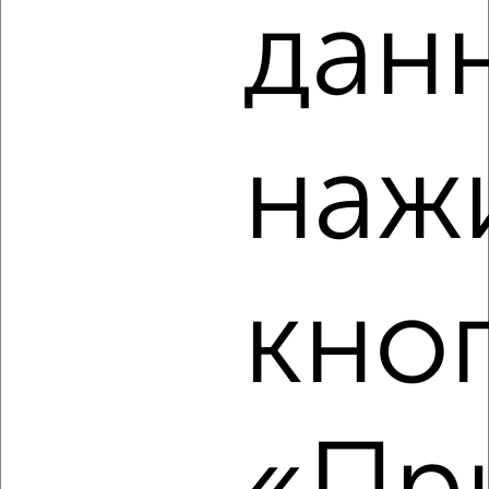
дан
2
/7
Дом 42м², 1-этажный, на длительный срок, в черте
города
₽
10 000
в месяц
наж
мкр. пос. Скуратовский, Рабочая 3
Агентство, 07.08.2026
кно
‹
›
2
/3
Дом 27м², 1-этажный, на длительный срок, в черте
города
₽
10 000
в месяц
5-й Песчаный проезд