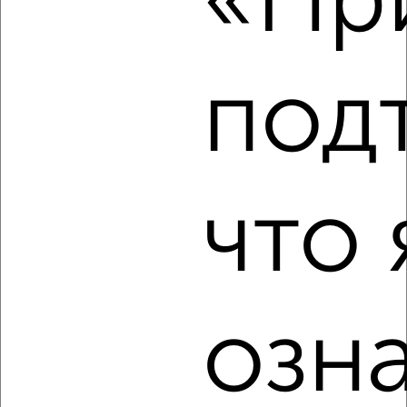
«При
Собственник, 07.08.2026
под
‹
›
2
/8
что 
Дом 160м², 2-этажный, на длительный срок, 3 км от
города
₽
40 000
в месяц
Полевая
Агентство, 07.08.2026
озн
‹
›