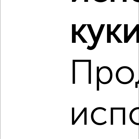
культуры
куки
‹
›
Про
2
/8
Дом 65м², 1-этажный, на длительный срок, в черте
города
₽
25 000
в месяц
Воздухофлотская
Агентство, 07.08.2026
исп
‹
›