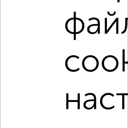
Тульский переулок 9А
Агентство, 05.08.2026
фай
‹
›
cook
2
/4
Дом 68м², 2-этажный, на длительный срок, в черте
города
₽
10 000
в месяц
нас
Макса Смирнова 12
Агентство, 05.08.2026
‹
›