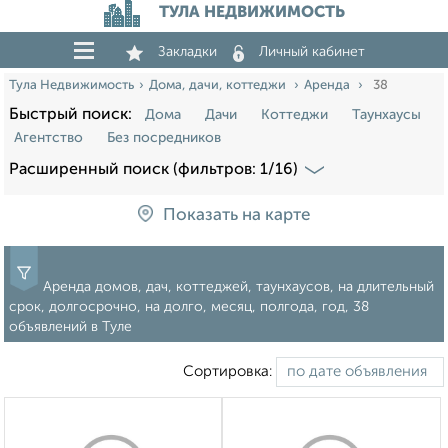
ТУЛА НЕДВИЖИМОСТЬ
Закладки
Личный кабинет
Тула Недвижимость
Дома, дачи, коттеджи
Аренда
38
Быстрый поиск:
Дома
Дачи
Коттеджи
Таунхаусы
Агентство
Без посредников
Расширенный поиск (фильтров: 1/16)
Показать на карте
Аренда домов, дач, коттеджей, таунхаусов, на длительный
срок, долгосрочно, на долго, месяц, полгода, год, 38
объявлений в Туле
Сортировка: