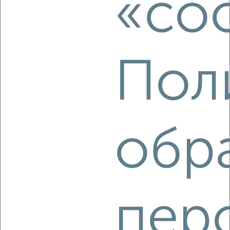
«coo
посёлок Ново-Скуратово
Собственник, 07.08.2026
Пол
‹
›
2
/6
Дом 50м², 1-этажный, на длительный срок, в черте
обр
города
₽
16 000
в месяц
Красина
Агентство, 07.08.2026
пер
‹
›