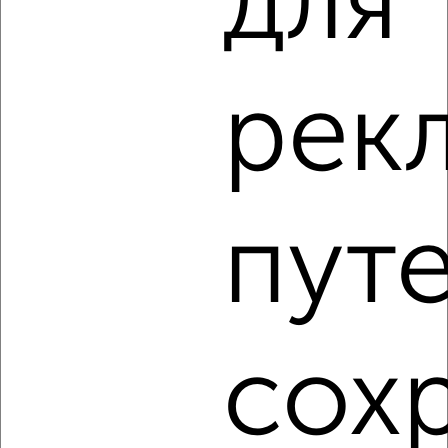
для 
2
/6
Дом 67м², 1-этажный, на длительный срок, в черте
рек
города
₽
7 000
в месяц
Парижской Коммуны 22
Агентство, 05.08.2026
пут
‹
›
сох
2
/7
Дом 56м², 1-этажный, на длительный срок, в черте
города
₽
10 000
в месяц