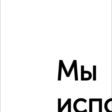
₽
8 000
в месяц
Будённого 52
Агентство, 07.08.2026
‹
›
Мы
2
/4
Дом 70м², 1-этажный, на длительный срок, в черте
города
₽
16 000
в месяц
Красина
Агентство, 07.08.2026
исп
Виртуальные 3D-туры по музеям и объектам