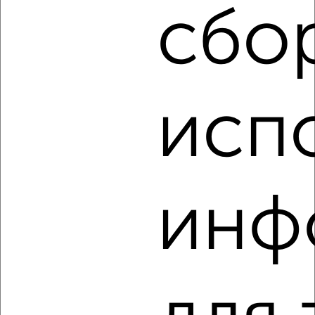
Хомяковская
сбо
Собственник, 06.08.2026
‹
›
исп
2
/2
Дача 45м², 2-этажный, на длительный срок, 5 км от
города
инф
₽
10 000
в месяц
СНТ Металлург-2
Собственник, 06.08.2026
‹
›