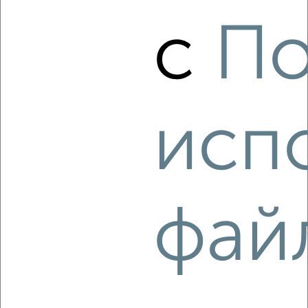
с
По
2
/4
Коттедж 400м², 3-этажный, на длительный срок, 9 км
от города
₽
70 000
в месяц
Радужная
исп
Собственник, 07.08.2026
‹
›
фай
2
/4
Дом 60м², 1-этажный, на длительный срок, в черте
города
₽
15 000
в месяц