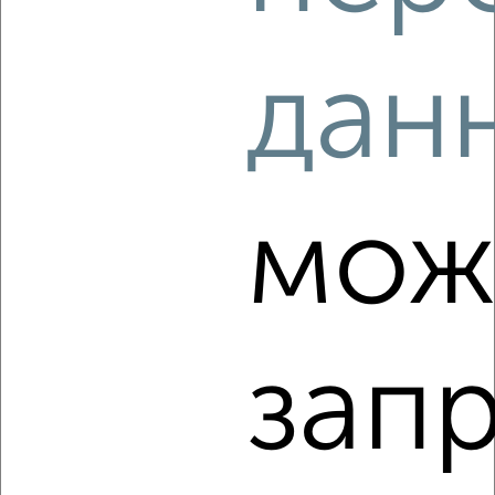
2
/7
дан
Дом 60м², 2-этажный, на длительный срок, в черте
города
₽
25 000
в месяц
20-й Горельский проезд
Собственник, 06.08.2026
мож
‹
›
зап
2
/8
Дача 42м², 2-этажный, на длительный срок, 6 км от
города
₽
15 000
в месяц