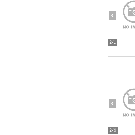
‹
2
/1
‹
2
/8