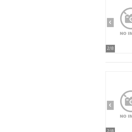
‹
2
/8
‹
2
/8