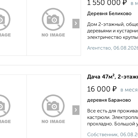
₽
1 550 000
в 
Деревня Беликово
›
Дом 2-этажный, общей
деревьями и кустарни
электричество круглы
Агентство, 06.08.202
Дача 47м², 2-этаж
₽
16 000
в мес
деревня Бараново
›
Все есть для проживан
кастрюли. Электропли
прохладно. Большой у
Собственник, 06.08.