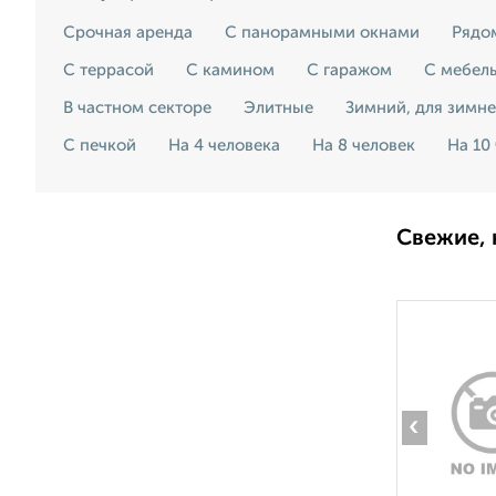
Срочная аренда
С панорамными окнами
Рядо
С террасой
С камином
С гаражом
С мебел
В частном секторе
Элитные
Зимний, для зимн
С печкой
На 4 человека
На 8 человек
На 10
Свежие, 
‹