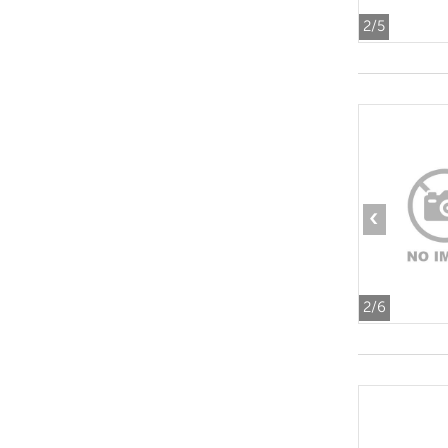
2
/5
‹
2
/6