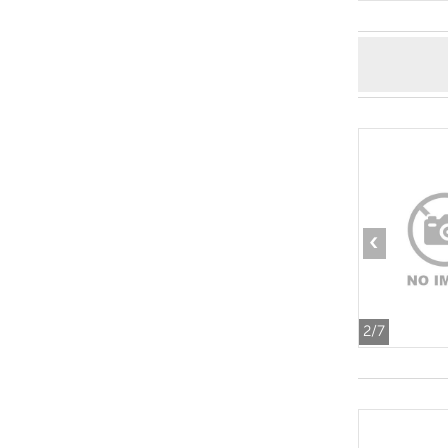
‹
2
/7