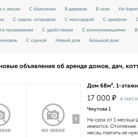
м с лесом
С балконом
В деревне
В селе
На берег
ью
С садом, огородом
С мансардой
С эркером
С
его проживания
С удобствами
С коммуникациями
В
 человек
С сауной
Новый дом
Большой дом
новые объявления об аренде домов, дач, кот
Дом 68м², 1-этажн
₽
17 000
в меся
Чмутова 1
›
На срок от 1 месяца 
имеются. Отопление э
месяц платить не нужн