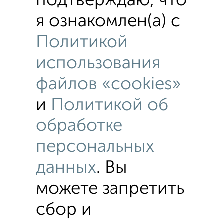
подтверждаю, что
я ознакомлен(а) с
‹
›
Политикой
использования
2
/8
файлов «cookies»
Коттедж 900м², 3-этажный, на длительный срок, в
черте города
и
Политикой об
₽
100 000
в месяц
12-й проезд Мясново
обработке
Собственник, 08.08.2026
персональных
данных
. Вы
можете запретить
‹
›
сбор и
2
/7