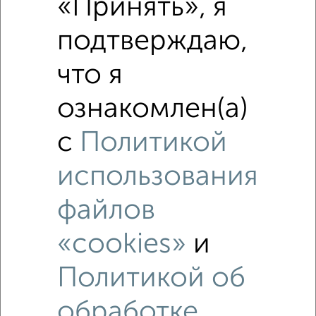
«Принять», я
подтверждаю,
что я
ознакомлен(а)
Рядом, с меньшей ценой
с
Политикой
Недалеко от Малые Гончары 14 с ценой ниже
использования
файлов
«cookies»
и
Политикой об
7
Комната в общежитии, 17м², 4/9 этаж
обработке