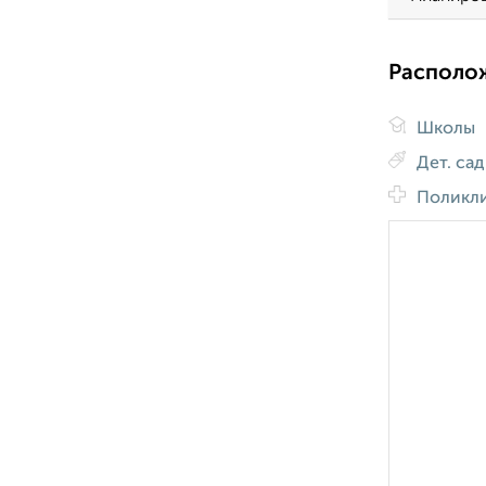
Располо
Школы
Дет. са
Поликл