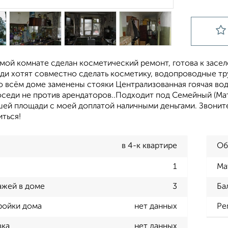
емой комнате сделан косметический ремонт, готова к засе
еди хотят совместно сделать косметику, водопроводные тр
о всём доме заменены стояки Централизованная гоячая вод
оседи не против арендаторов..Подходит под Семейный (Ма
шей площади с моей доплатой наличными деньгами. Звонит
иться!
в 4-к квартире
Об
1
Ма
ажей в доме
3
Ба
ройки дома
нет данных
Ре
вка
нет данных