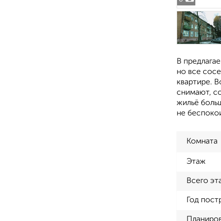
В предлага
но все сос
квартире. В
снимают, с
жильё боль
не беспоко
Комната
Этаж
Всего эт
Год пост
Планиро