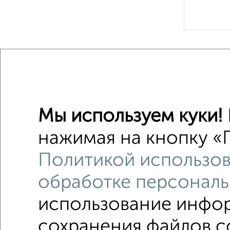
Рядом, с
Недалеко о
Комнаты 
Мы используем куки!
Поиск по с
нажимая на кнопку «П
на улице
Политикой использов
в малоэ
обработке персональ
использование инфор
сохранения файлов co
В общежитии