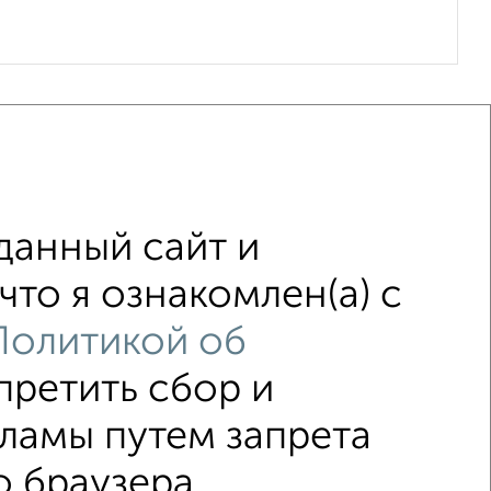
данный сайт и
что я ознакомлен(а) с
ервом этаже
не последний этаж
Политикой об
.
площадью до 10 м²
В ипотеку
претить сбор и
↑ НАВЕРХ К МЕНЮ
ламы путем запрета
о браузера.
редников