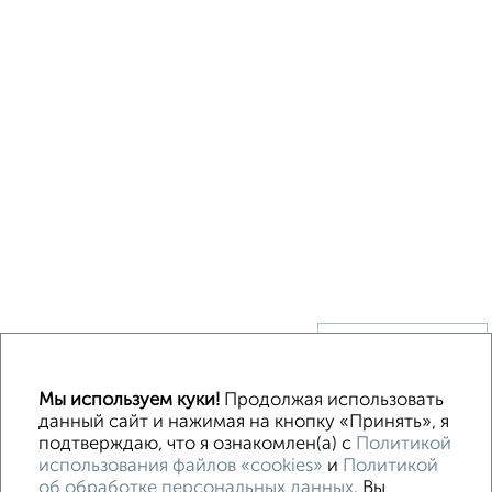
↑ НАВЕРХ К МЕНЮ
Без посредников
В деревне
Каркасный
Из бруса
Из сип панелей
Мы используем куки!
Продолжая использовать
Деревянный
Готовый дом
Под ключ
Загородный
данный сайт и нажимая на кнопку «Принять», я
подтверждаю, что я ознакомлен(а) с
Политикой
использования файлов «cookies»
и
Политикой
Контакты
Политика конфиденциальности
об обработке персональных данных
. Вы