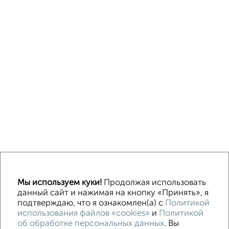
↑ НАВЕРХ К МЕНЮ
Мы используем куки!
Продолжая использовать
Машиноместа в паркинге
Без посредников
данный сайт и нажимая на кнопку «Принять», я
подтверждаю, что я ознакомлен(а) с
Политикой
использования файлов «cookies»
и
Политикой
Контакты
Политика конфиденциальности
об обработке персональных данных
. Вы