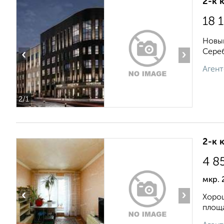
2-к 
18 
Новый
Сереб
‹
›
Агент
2
/1
2-к 
4 8
мкр. 
‹
›
Хорош
площа