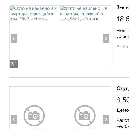
3-к 
18 
Новый
Сереб
‹
›
Агент
2
/1
Студ
9 5
Демо
‹
›
Работ
необх