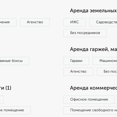
Аренда земельных 
чения
Агенство
ИЖС
Садоводст
Без посредников
Аренда гаржей, м
ражные боксы
Гаражи
Машиноме
Агенство
Без по
 (1)
Аренда коммерчес
Офисное помещение
ое помещение
Помещение свободного н