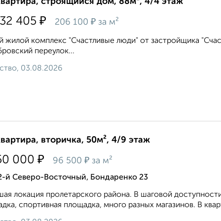
квартира, строящийся дом, 88м², 4/4 этаж
₽
132 405
₽
206 100
за м²
 жилой комплекс "Счастливые люди" от застройщика "Счаст
ровский переулок...
ство, 03.08.2026
квартира, вторичка, 50м², 4/9 этаж
₽
50 000
₽
96 500
за м²
2-й Северо-Восточный, Бондаренко 23
ая локация пролетарского района. В шаговой доступности ш
дка, спортивная площадка, много разных магазинов. В квар