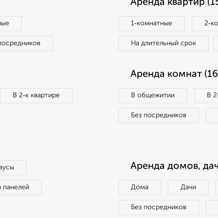
Аренда квартир (1
ные
1‑комнатные
2‑к
посредников
На длительный срок
Аренда комнат (16
В 2‑к квартире
В общежитии
В 2
Без посредников
Аренда домов, дач
аусы
п панелей
Дома
Дачи
Без посредников