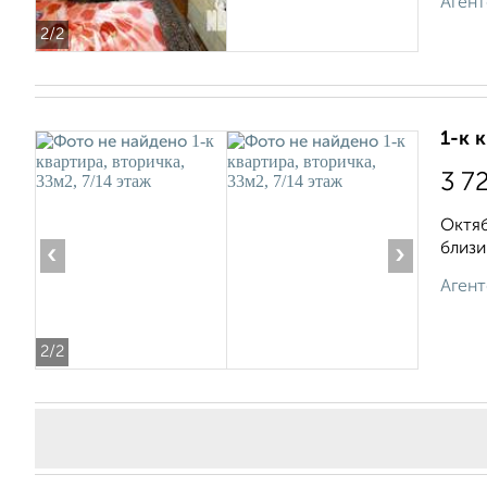
Агент
2
/2
1-к 
3 7
Октяб
близи
‹
›
Агент
2
/2