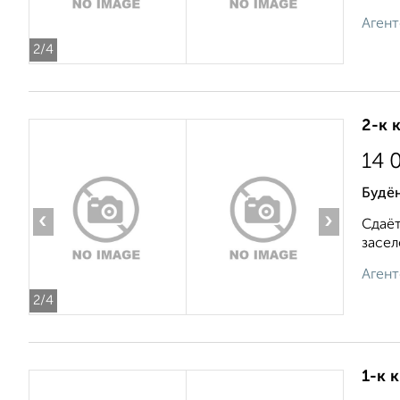
Агент
2
/4
2-к 
14 
Будё
‹
›
Сдаёт
засел
Агент
2
/4
1-к 