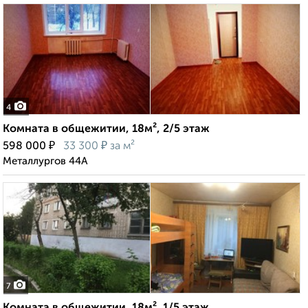
4
Комната в общежитии, 18м², 2/5 этаж
₽
₽
598 000
33 300
за м²
Металлургов 44А
7