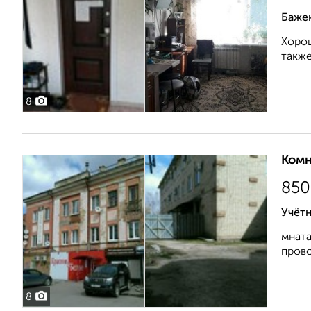
Баже
Хорош
также
8
Комн
850
Учёт
мната
прово
8