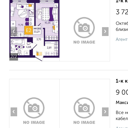
1-к 
3 7
Октяб
близи
‹
›
Агент
2
/2
1-к 
9 0
Макс
‹
›
Все н
кабел