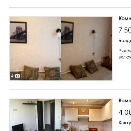
Комн
7 5
Болд
Рядом
включ
4
Комн
4 0
Халт