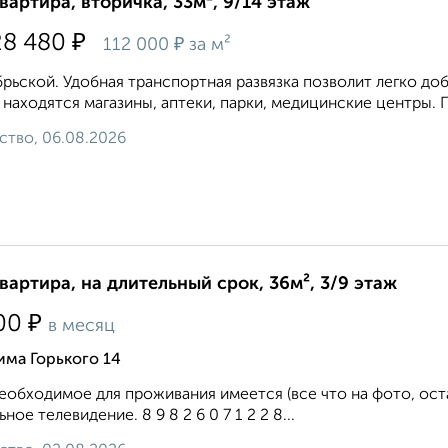
квартира, вторичка, 33м², 9/14 этаж
₽
28 480
₽
112 000
за м²
рьской. Удобная транспортная развязка позволит легко доб
 находятся магазины, аптеки, парки, медицинские центры. П
ство, 06.08.2026
квартира, на длительный срок, 36м², 3/9 этаж
₽
00
в месяц
има Горького 14
еобходимое для проживания имеется (все что на фото, ост
ьное телевидение. 8 9 8 2 6 0 7 1 2 2 8...