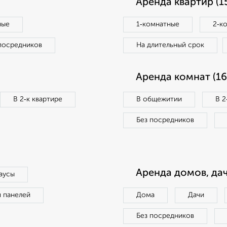
Аренда квартир (1
ные
1‑комнатные
2‑к
посредников
На длительный срок
Аренда комнат (16
В 2‑к квартире
В общежитии
В 2
Без посредников
Аренда домов, дач
аусы
п панелей
Дома
Дачи
Без посредников