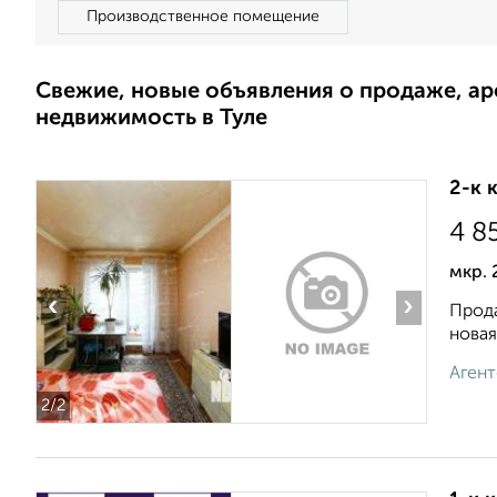
Производственное помещение
Свежие, новые объявления о продаже, а
недвижимость в Туле
2-к 
4 8
мкр. 
‹
›
Прода
новая
Агент
2
/2