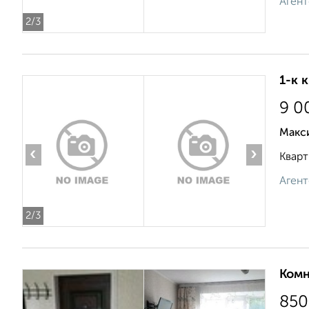
Агент
2
/3
1-к 
9 0
Макс
‹
›
Кварт
Агент
2
/3
Комн
850