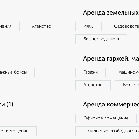
Аренда земельных 
чения
Агенство
ИЖС
Садоводст
Без посредников
Аренда гаржей, м
ражные боксы
Гаражи
Машиноме
Агенство
Без по
 (1)
Аренда коммерчес
Офисное помещение
ое помещение
Помещение свободного н