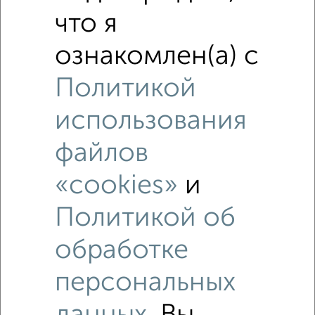
что я
ознакомлен(а) с
Политикой
использования
файлов
«cookies»
и
Политикой об
Рядом, с меньшей ценой
Недалеко от Луначарского 57 с ценой ниже
обработке
персональных