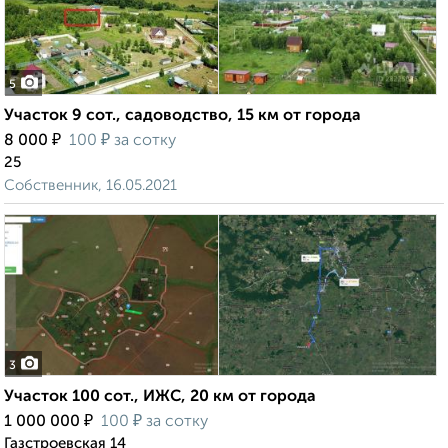
5
Участок 9 сот., садоводство, 15 км от города
₽
₽
8 000
100
за сотку
25
Собственник, 16.05.2021
3
Участок 100 сот., ИЖС, 20 км от города
₽
₽
1 000 000
100
за сотку
Газстроевская 14