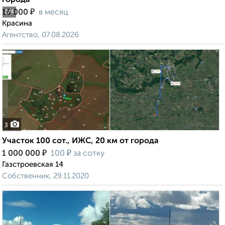
города
₽
16 000
в месяц
2
/4
Красина
Агентство, 07.08.2026
3
Участок 100 сот., ИЖС, 20 км от города
₽
₽
1 000 000
100
за сотку
Газстроевская 14
Собственник, 29.11.2020