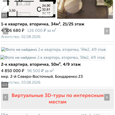
2
/2
1-к квартира, вторичка, 34м², 21/25 этаж
‹
₽
₽
›
4 306 680
126 000
за м²
Агентство, 02.08.2026
2-к квартира, вторичка, 50м², 4/9 этаж
₽
₽
4 850 000
96 500
за м²
мкр. 2-й Северо-Восточный, Бондаренко 23
Агентство, 03.08.2026
2
/2
Виртуальные 3D-туры по интересным
‹
›
местам