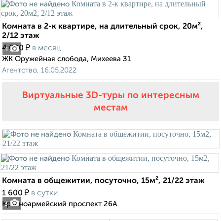
Комната в 2-к квартире, на длительный срок, 20м²,
2/12 этаж
₽
4 000
в месяц
4
ЖК Оружейная слобода, Михеева 31
Агентство, 16.05.2022
Виртуальные 3D-туры по интересным
местам
Комната в общежитии, посуточно, 15м², 21/22 этаж
₽
1 600
в сутки
Красноармейский проспект 26А
3