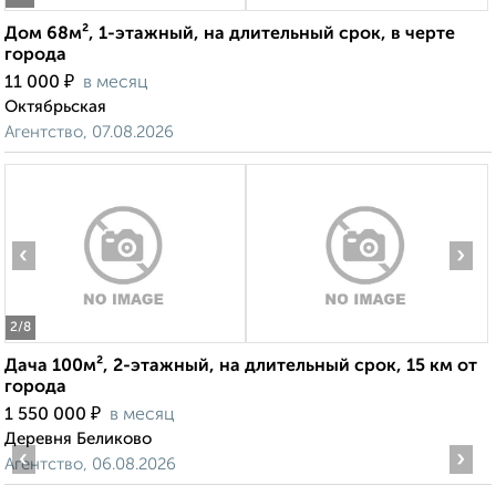
Дом 68м², 1-этажный, на длительный срок, в черте
города
₽
11 000
в месяц
Октябрьская
Агентство, 07.08.2026
‹
›
2
/8
Дача 100м², 2-этажный, на длительный срок, 15 км от
города
₽
1 550 000
в месяц
Деревня Беликово
‹
›
Агентство, 06.08.2026