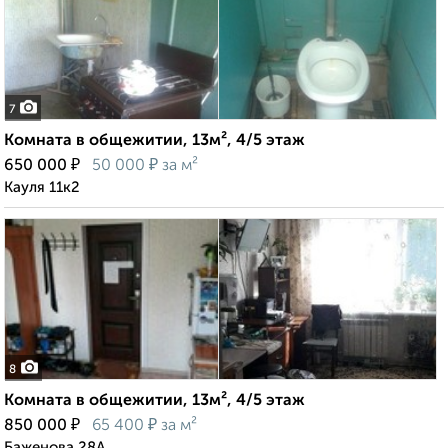
7
Комната в общежитии, 13м², 4/5 этаж
₽
₽
650 000
50 000
за м²
Кауля 11к2
8
Комната в общежитии, 13м², 4/5 этаж
₽
₽
850 000
65 400
за м²
Баженова 28А