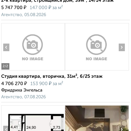
2-к квартира, строящийся дом, 39м², 14/14 этаж
₽
₽
5 747 700
147 000
за м²
Агентство, 05.08.2026
‹
›
2
/2
Студия квартира, вторичка, 31м², 6/25 этаж
₽
₽
4 706 270
153 900
за м²
Фридриха Энгельса
Агентство, 07.08.2026
‹
›