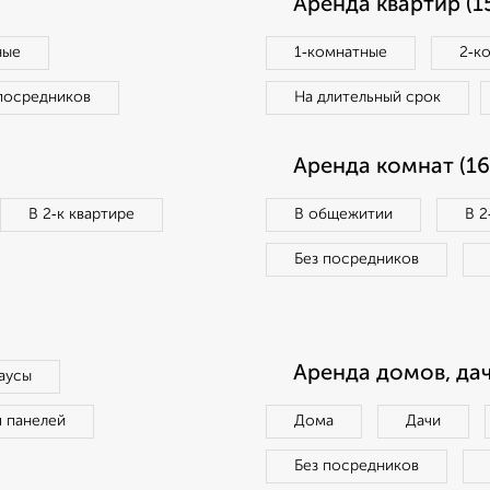
Аренда квартир (1
ные
1‑комнатные
2‑к
посредников
На длительный срок
Аренда комнат (16
В 2‑к квартире
В общежитии
В 2
Без посредников
Аренда домов, дач
аусы
п панелей
Дома
Дачи
Без посредников