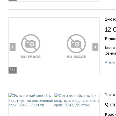
1-к 
12 
Белк
‹
›
Кварт
сенна
Агент
2
/4
1-к 
9 0
Крас