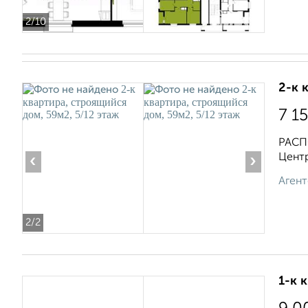
2
/10
2-к 
7 1
РАСПО
Цент
‹
›
Агент
2
/2
1-к 