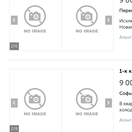
9 0
Пере
‹
›
Исклю
Новая
Агент
2
/6
1-к 
9 0
Софь
‹
›
В ква
холод
Агент
2
/8