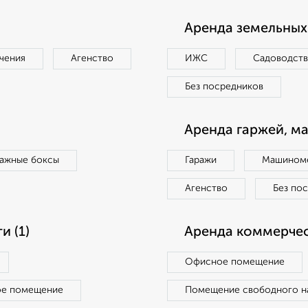
Аренда земельных 
чения
Агенство
ИЖС
Садоводст
Без посредников
Аренда гаржей, м
ражные боксы
Гаражи
Машиноме
Агенство
Без по
 (1)
Аренда коммерчес
Офисное помещение
ое помещение
Помещение свободного н