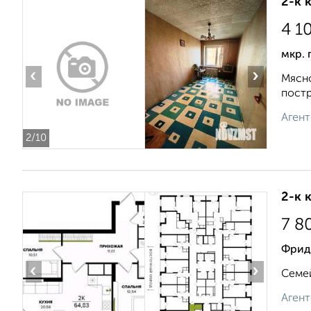
2-к 
4 1
мкр. 
‹
›
Мясно
постр
Агент
2
/10
2-к 
7 8
Фрид
‹
›
Семей
Агент