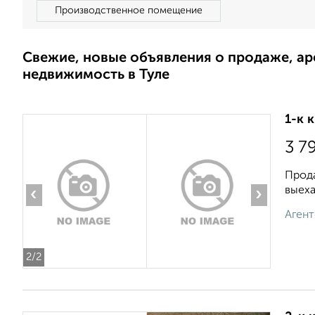
Производственное помещение
Свежие, новые объявления о продаже, а
недвижимость в Туле
1-к 
3 7
Прода
выеха
‹
›
Агент
2
/2