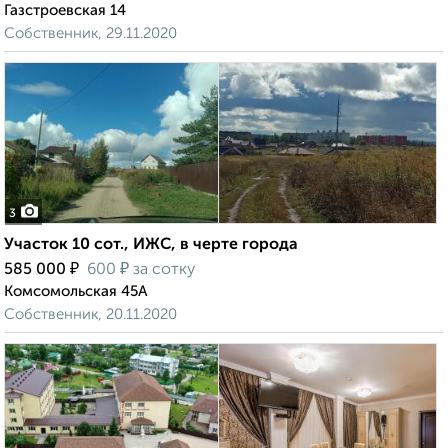
Газстроевская 14
Собственник, 29.11.2020
3
Участок 10 сот., ИЖС, в черте города
₽
₽
585 000
600
за сотку
Комсомольская 45А
Собственник, 20.11.2020