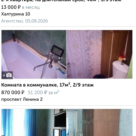
2-к квартира, на длительный срок, 40м², 3/5 этаж
₽
13 000
в месяц
Халтурина 10
Агентство, 05.08.2026
4
Комната в коммуналке, 17м², 2/9 этаж
₽
₽
870 000
51 200
за м²
проспект Ленина 2