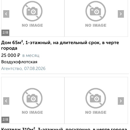
‹
›
2
/8
Дом 65м², 1-этажный, на длительный срок, в черте
города
₽
25 000
в месяц
Воздухофлотская
Агентство, 07.08.2026
‹
›
2
/8