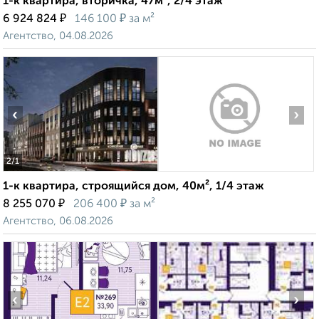
1-к квартира, вторичка, 47м², 2/4 этаж
₽
₽
6 924 824
146 100
за м²
Агентство, 04.08.2026
‹
›
2
/1
1-к квартира, строящийся дом, 40м², 1/4 этаж
₽
₽
8 255 070
206 400
за м²
Агентство, 06.08.2026
‹
›