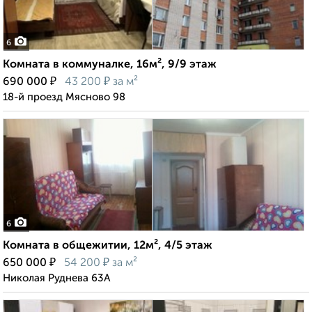
6
Комната в коммуналке, 16м², 9/9 этаж
₽
₽
690 000
43 200
за м²
18-й проезд Мясново 98
6
Комната в общежитии, 12м², 4/5 этаж
₽
₽
650 000
54 200
за м²
Николая Руднева 63А