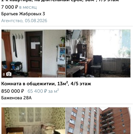
1-к квартира, на длительный срок, 38м², 7/9 этаж
₽
7 000
в месяц
Братьев Жабровых 3
Агентство, 05.08.2026
8
Комната в общежитии, 13м², 4/5 этаж
₽
₽
850 000
65 400
за м²
Баженова 28А