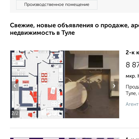
Производственное помещение
Свежие, новые объявления о продаже, а
недвижимость в Туле
2-к 
8 8
мкр.
‹
›
Прода
Туле,
Агент
2
/2