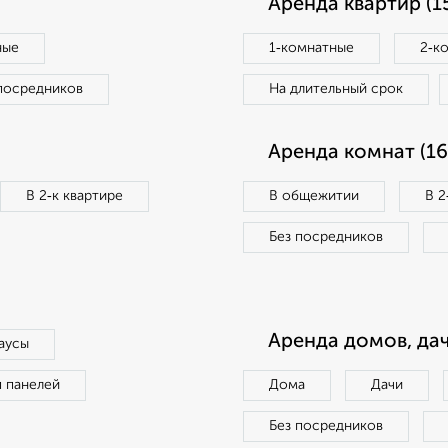
Аренда квартир (1
ные
1‑комнатные
2‑к
посредников
На длительный срок
Аренда комнат (16
В 2‑к квартире
В общежитии
В 2
Без посредников
Аренда домов, дач
аусы
п панелей
Дома
Дачи
Без посредников