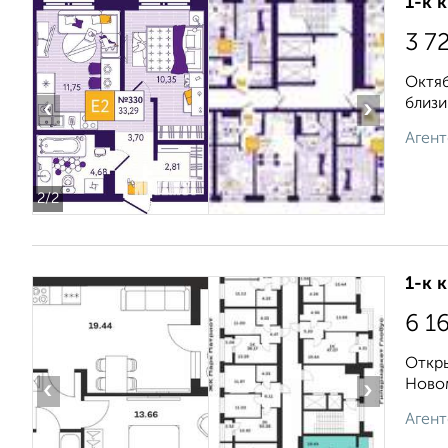
1-к 
3 7
Октяб
близи
‹
›
Агент
2
/2
1-к 
6 1
Откры
Новом
‹
›
Агент