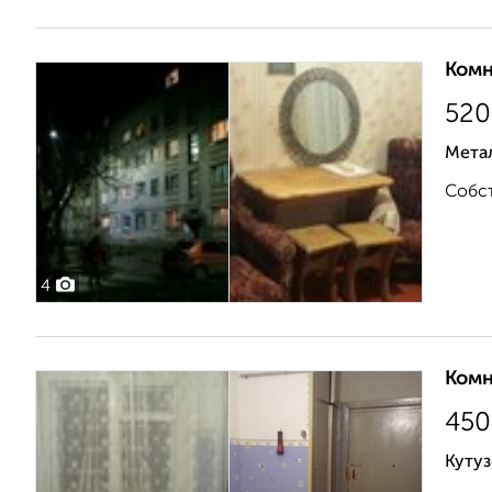
Комн
520
Мета
Собст
4
Комн
450
Кутуз