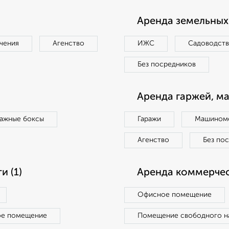
Аренда земельных 
чения
Агенство
ИЖС
Садоводст
Без посредников
Аренда гаржей, м
ражные боксы
Гаражи
Машиноме
Агенство
Без по
 (1)
Аренда коммерчес
Офисное помещение
ое помещение
Помещение свободного н