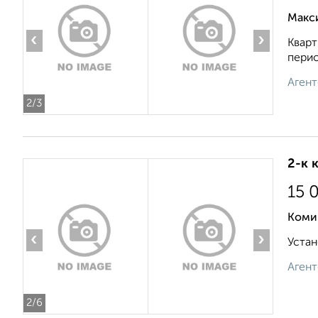
Макс
‹
›
Кварт
перио
Агент
2
/3
2-к 
15 
Коми
‹
›
Устан
Агент
2
/6