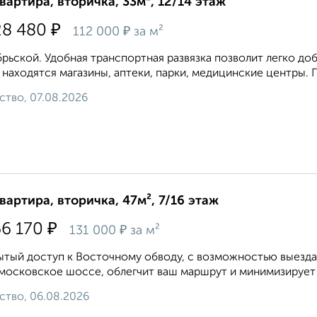
квартира, вторичка, 33м², 12/14 этаж
₽
28 480
₽
112 000
за м²
рьской. Удобная транспортная развязка позволит легко доб
 находятся магазины, аптеки, парки, медицинские центры. П
ство, 07.08.2026
квартира, вторичка, 47м², 7/16 этаж
₽
66 170
₽
131 000
за м²
тый доступ к Восточному обводу, с возможностью выезда 
осковское шоссе, облегчит ваш маршрут и минимизирует п
ство, 06.08.2026