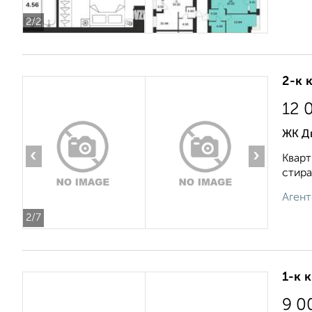
2
/2
2-к 
12 
ЖК Д
‹
›
Кварт
стира
Агент
2
/7
1-к 
9 0