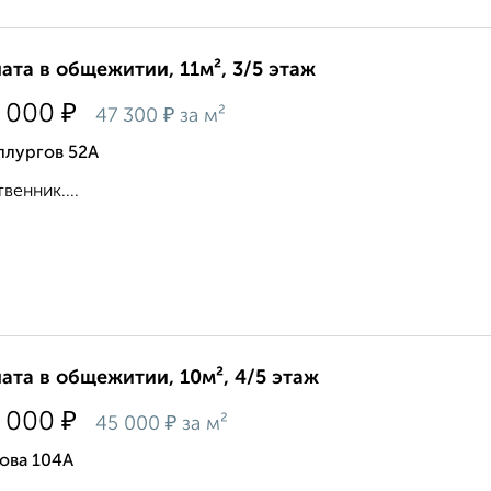
ата в общежитии, 11м², 3/5 этаж
₽
 000
₽
47 300
за м²
ллургов 52А
венник....
ата в общежитии, 10м², 4/5 этаж
₽
 000
₽
45 000
за м²
ова 104А