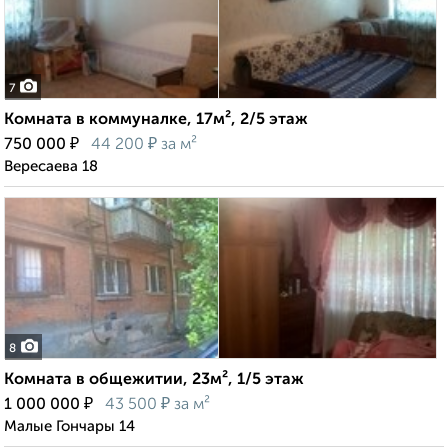
7
Комната в коммуналке, 17м², 2/5 этаж
₽
₽
750 000
44 200
за м²
Вересаева 18
8
Комната в общежитии, 23м², 1/5 этаж
₽
₽
1 000 000
43 500
за м²
Малые Гончары 14