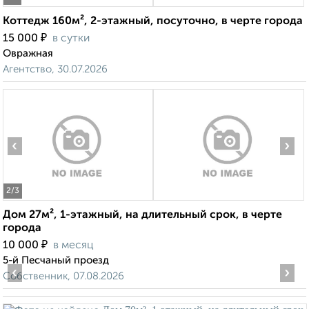
Коттедж 160м², 2-этажный, посуточно, в черте города
₽
15 000
в сутки
Овражная
Агентство, 30.07.2026
‹
›
2
/3
Дом 27м², 1-этажный, на длительный срок, в черте
города
₽
10 000
в месяц
5-й Песчаный проезд
‹
›
Собственник, 07.08.2026