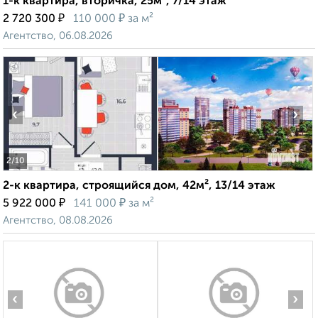
1-к квартира, вторичка, 25м², 7/14 этаж
₽
₽
2 720 300
110 000
за м²
Агентство, 06.08.2026
‹
›
2
/10
2-к квартира, строящийся дом, 42м², 13/14 этаж
₽
₽
5 922 000
141 000
за м²
Агентство, 08.08.2026
‹
›