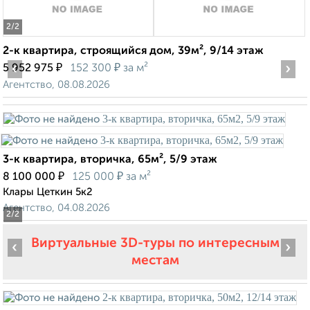
2
/2
2-к квартира, строящийся дом, 39м², 9/14 этаж
‹
₽
₽
›
5 952 975
152 300
за м²
Агентство, 08.08.2026
3-к квартира, вторичка, 65м², 5/9 этаж
₽
₽
8 100 000
125 000
за м²
Клары Цеткин 5к2
Агентство, 04.08.2026
2
/2
Виртуальные 3D-туры по интересным
‹
›
местам