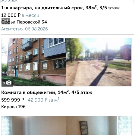
1-к квартира, на длительный срок, 38м², 3/5 этаж
₽
12 000
в месяц
2
/3
Софьи Перовской 34
Агентство, 06.08.2026
8
Комната в общежитии, 14м², 4/5 этаж
₽
₽
599 999
42 900
за м²
Кирова 196