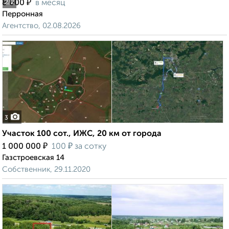
₽
8 000
в месяц
2
/2
Перронная
Агентство, 02.08.2026
3
Участок 100 сот., ИЖС, 20 км от города
₽
₽
1 000 000
100
за сотку
Газстроевская 14
Собственник, 29.11.2020