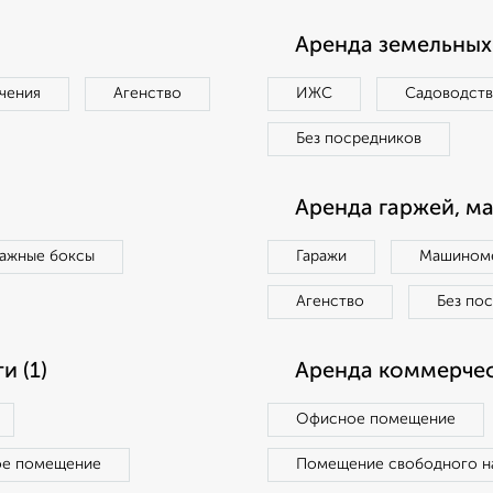
Аренда земельных 
чения
Агенство
ИЖС
Садоводст
Без посредников
Аренда гаржей, м
ражные боксы
Гаражи
Машиноме
Агенство
Без по
 (1)
Аренда коммерчес
Офисное помещение
ое помещение
Помещение свободного н