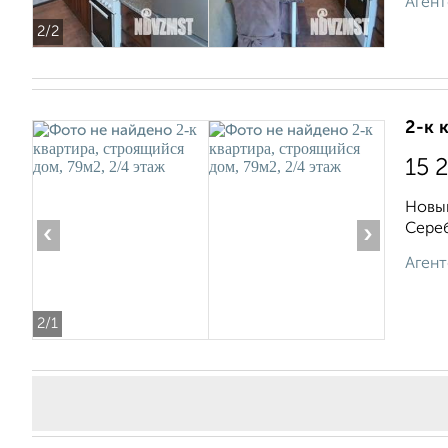
Агент
2
/2
2-к 
15 
Новый
Сереб
‹
›
Агент
2
/1