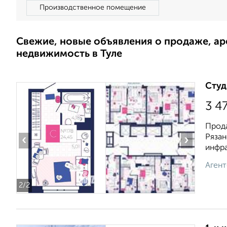
Производственное помещение
Свежие, новые объявления о продаже, а
недвижимость в Туле
Студ
3 4
Прода
Рязан
‹
›
инфра
Агент
2
/2