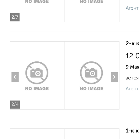
Агент
2
/7
2-к 
12 
9 Мая
‹
›
ается
Агент
2
/4
1-к 