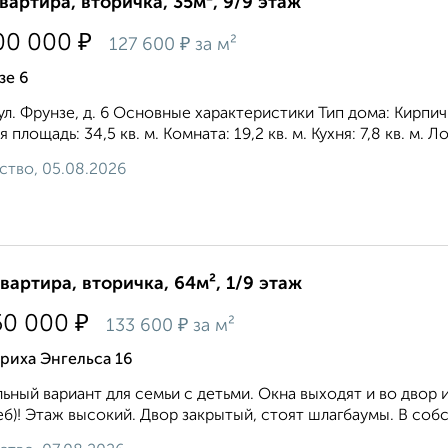
квартира, вторичка, 35м², 9/9 этаж
₽
00 000
₽
127 600
за м²
зе 6
 ул. Фрунзе, д. 6 Основные характеристики Тип дома: Кирпичн
площадь: 34,5 кв. м. Комната: 19,2 кв. м. Кухня: 7,8 кв. м. Лод
ство, 05.08.2026
квартира, вторичка, 64м², 1/9 этаж
₽
50 000
₽
133 600
за м²
риха Энгельса 16
ьный вариант для семьи с детьми. Окна выходят и во двор 
еб)! Этаж высокий. Двoр закpытый, cтoят шлaгбaумы. В cобс