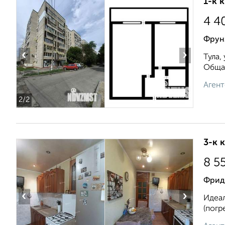
1-к 
4 4
Фрун
‹
›
Тула,
Общая 
Агент
2
/2
3-к 
8 5
Фрид
‹
›
Идеал
(погр