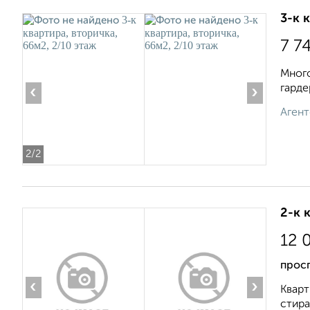
3-к 
7 7
Много
гарде
‹
›
Агент
2
/2
2-к 
12 
прос
‹
›
Кварт
стира