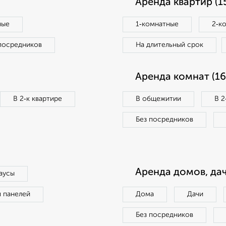
Аренда квартир (1
ные
1‑комнатные
2‑к
посредников
На длительный срок
Аренда комнат (16
В 2‑к квартире
В общежитии
В 2
Без посредников
Аренда домов, дач
аусы
п панелей
Дома
Дачи
Без посредников