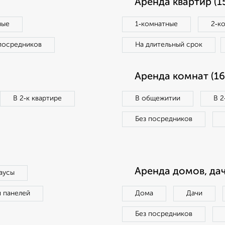
Аренда квартир (1
ные
1‑комнатные
2‑к
посредников
На длительный срок
Аренда комнат (16
В 2‑к квартире
В общежитии
В 2
Без посредников
Аренда домов, дач
аусы
п панелей
Дома
Дачи
Без посредников