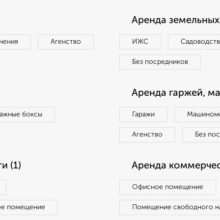
Аренда земельных 
чения
Агенство
ИЖС
Садоводст
Без посредников
Аренда гаржей, м
ражные боксы
Гаражи
Машиноме
Агенство
Без по
 (1)
Аренда коммерчес
Офисное помещение
ое помещение
Помещение свободного н