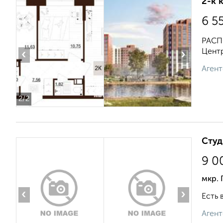
2-к 
6 5
РАСПО
Цент
‹
›
Агент
2
/2
Студ
9 0
мкр. 
‹
›
Есть 
Агент