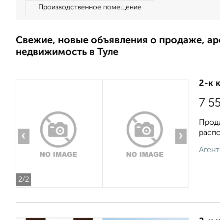
Производственное помещение
Свежие, новые объявления о продаже, а
недвижимость в Туле
2-к 
7 5
Прода
распо
‹
›
Агент
2
/2