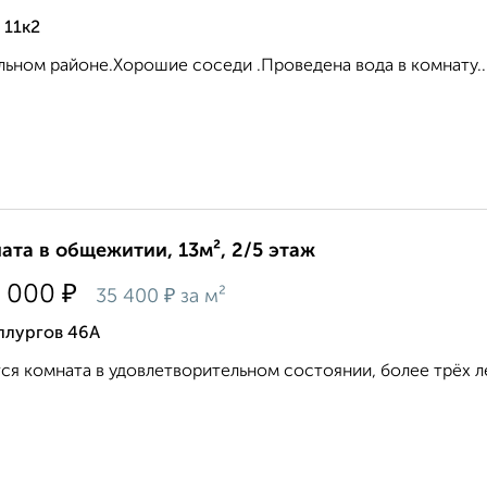
 11к2
льном районе.Хорошие соседи .Проведена вода в комнату...
ата в общежитии, 13м², 2/5 этаж
₽
 000
₽
35 400
за м²
ллургов 46А
ся комната в удовлетворительном состоянии, более трёх ле