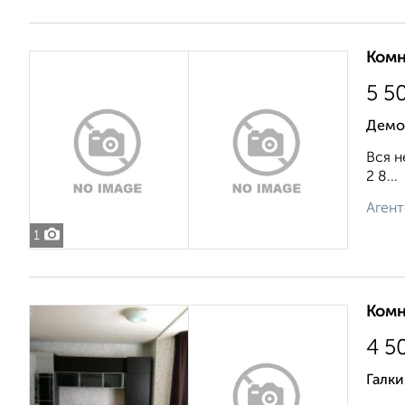
Комн
5 5
Демо
Вся н
2 8...
Агент
1
Комн
4 5
Галки