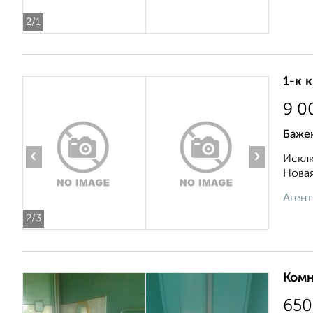
2
/1
1-к 
9 0
Баже
‹
›
Исклю
Новая
Агент
2
/3
Комн
650