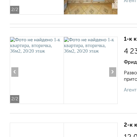
Агент
2
/2
1-к 
4 2
Фрид
‹
›
Разво
прито
Агент
2
/2
2-к 