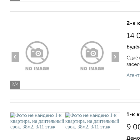
2-к 
14 
Будё
‹
›
Сдаёт
засел
Агент
2
/4
1-к 
9 0
Демо