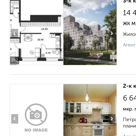
3-к 
14 
ЖК М
‹
›
Жилой
Агент
2
/2
2-к 
6 6
мкр. 
‹
›
Петро
плани