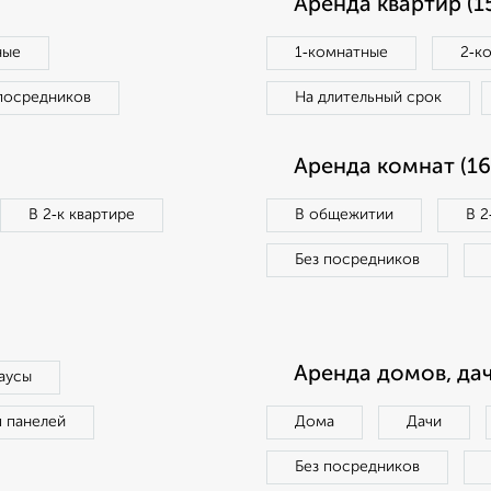
Аренда квартир (1
ные
1‑комнатные
2‑к
посредников
На длительный срок
Аренда комнат (16
В 2‑к квартире
В общежитии
В 2
Без посредников
Аренда домов, дач
аусы
п панелей
Дома
Дачи
Без посредников