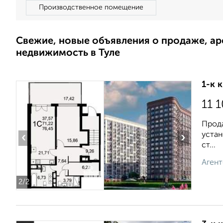
Производственное помещение
Свежие, новые объявления о продаже, а
недвижимость в Туле
1-к 
11 
Прода
устан
‹
›
ст...
Агент
2
/2