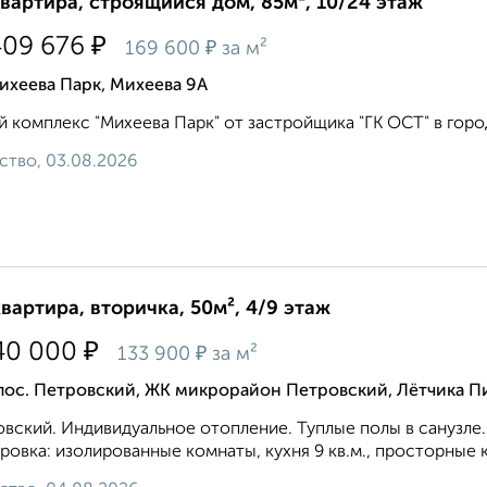
квартира, строящийся дом, 85м², 10/24 этаж
₽
409 676
₽
169 600
за м²
ихеева Парк, Михеева 9А
 комплекс "Михеева Парк" от застройщика "ГК ОСТ" в городе
ство, 03.08.2026
квартира, вторичка, 50м², 4/9 этаж
₽
40 000
₽
133 900
за м²
пос. Петровский, ЖК микрорайон Петровский, Лётчика П
вский. Индивидуальное отопление. Туплые полы в санузле
ровка: изолированные комнаты, кухня 9 кв.м., просторные к