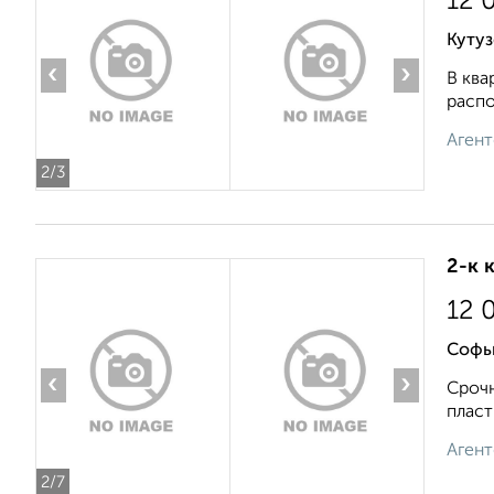
12 
Кутуз
‹
›
В ква
распо
Агент
2
/3
2-к 
12 
Софь
‹
›
Срочн
пласт
Агент
2
/7