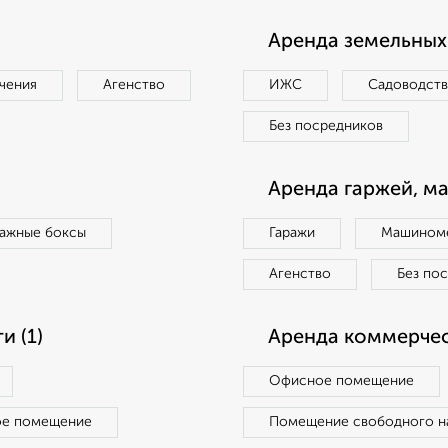
Аренда земельных 
чения
Агенство
ИЖС
Садоводст
Без посредников
Аренда гаржей, м
ражные боксы
Гаражи
Машиноме
Агенство
Без по
 (1)
Аренда коммерчес
Офисное помещение
ое помещение
Помещение свободного н