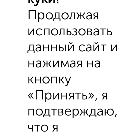
Продолжая
использовать
данный сайт и
нажимая на
Рядом, с меньшей ценой
кнопку
Недалеко от Пузакова 22 с ценой ниже
«Принять», я
подтверждаю,
‹
›
что я
2
/4