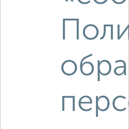
‹
›
Поли
2
/5
2-к квартира, на длительный срок, 50м², 4/10 этаж
₽
12 000
в месяц
обра
Декабристов 14
Агентство, 07.08.2026
перс
‹
›
2
/6
2-к квартира, на длительный срок, 55м², 5/9 этаж