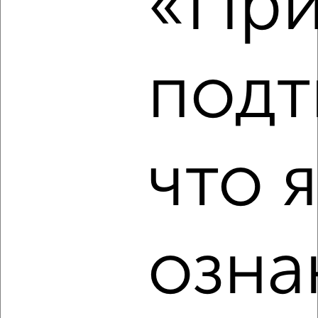
«При
подт
‹
›
2
/7
2-к квартира, на длительный срок, 52м², 3/5 этаж
что я
₽
12 000
в месяц
проспект Ленина 19
Агентство, 07.08.2026
озна
‹
›