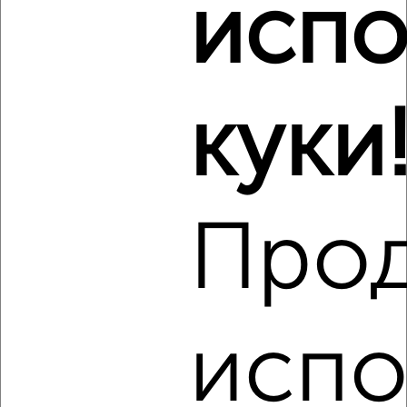
испо
Виртуальные 3D-туры по музеям и объектам
культуры
куки
‹
›
2
/4
Про
2-к квартира, на длительный срок, 54м², 2/5 этаж
₽
10 000
в месяц
Баженова 12
Агентство, 07.08.2026
испо
‹
›