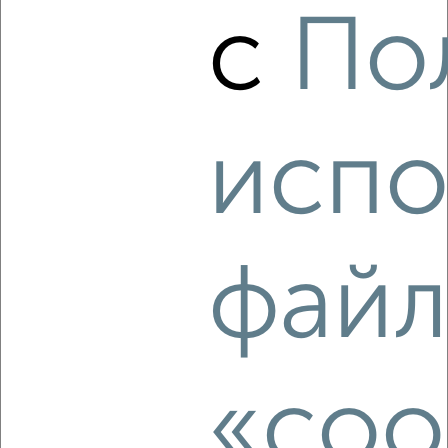
2
/4
с
По
2-к квартира, на длительный срок, 50м², 2/5 этаж
₽
14 000
в месяц
Бундурина 34
Агентство, 07.08.2026
испо
‹
›
файл
2
/4
2-к квартира, на длительный срок, 50м², 4/10 этаж
₽
12 000
в месяц
Красноармейский проспект 16
Агентство, 07.08.2026
«coo