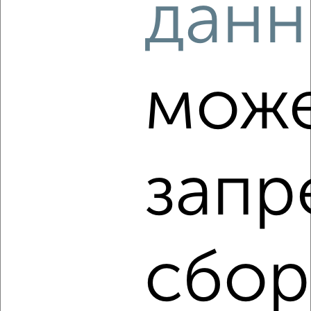
данн
₽
13 000
в месяц
Кауля 9
Агентство, 07.08.2026
мож
‹
›
2
/8
запр
2-к квартира, на длительный срок, 55м², 3/9 этаж
₽
14 000
в месяц
Вересаева 20
Агентство, 07.08.2026
сбор
‹
›