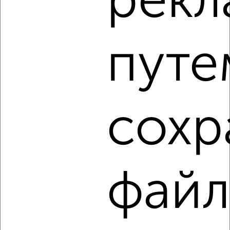
рекл
путе
‹
›
2
/4
2-к квартира, на длительный срок, 55м², 2/9 этаж
сохр
₽
11 000
в месяц
Революции 10
Агентство, 06.08.2026
файл
‹
›