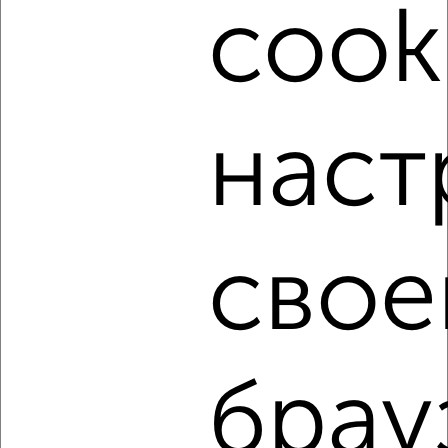
2
/5
cook
2-к квартира, на длительный срок, 60м², 4/12 этаж
₽
12 000
в месяц
Льва Толстого 117
Агентство, 06.08.2026
наст
‹
›
свое
2
/5
2-к квартира, на длительный срок, 52м², 2/9 этаж
₽
17 000
в месяц
мкр. Верхнее Криволучье, Металлургов 102
брау
Собственник, 06.08.2026