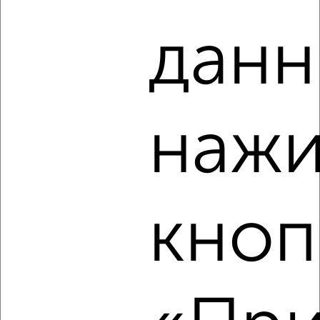
данн
2
/4
2-к квартира, на длительный срок, 54м², 2/5 этаж
₽
12 000
в месяц
Рихарда Зорге 19А
Агентство, 07.08.2026
нажи
‹
›
кноп
2
/7
2-к квартира, на длительный срок, 65м², 8/13 этаж
₽
12 000
в месяц
ЖК Дворянский, Свободы 21
Агентство, 07.08.2026