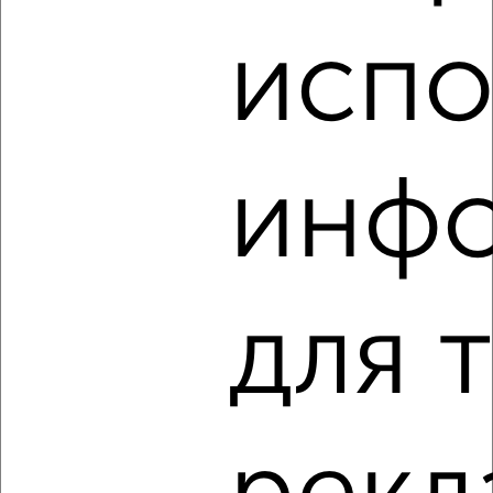
испо
2
/3
2-к квартира, на длительный срок, 50м², 3/9 этаж
₽
12 000
в месяц
Фридриха Энгельса 141к2
инф
Агентство, 06.08.2026
‹
›
для 
2
/5
2-к квартира, на длительный срок, 40м², 3/5 этаж
₽
13 000
в месяц
Халтурина 10
Агентство, 06.08.2026