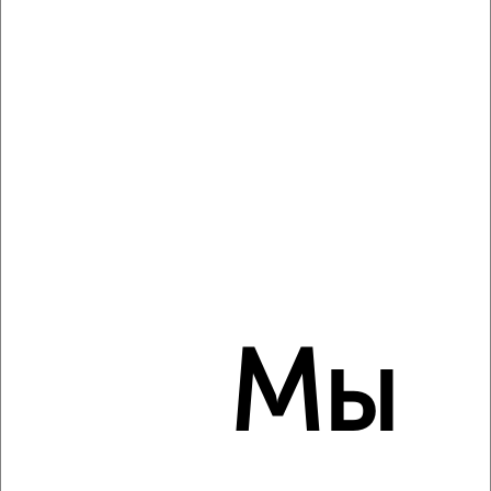
2
/15
2-к квартира, на длительный срок, 52м², 4/9 этаж
₽
20 000
в месяц
мкр. Верхнее Криволучье, Металлургов 70к1
Собственник, 07.08.2026
‹
›
2
/4
Мы
2-к квартира, на длительный срок, 54м², 2/5 этаж
₽
12 000
в месяц
Кирова 200
Агентство, 07.08.2026