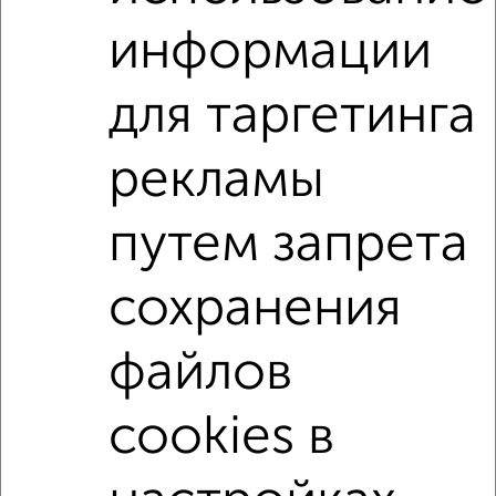
Агентство, 04.08.2026
информации
2-к квартиры
для таргетинга
Поиск по схожим параметрам:
рекламы
на улице Пузакова
С холодильником
С мебелью
Со стиральной машиной
С бытовой техникой
путем запрета
С телевизором
С интернетом
Можно с ребенком
Можно с животными
с хорошим ремонтом
сохранения
не первый этаж
не последний этаж
файлов
в малоэтажном доме
с балконом
с центральным отоплением
Цена до 15 000 в мес.
cookies в
площадью до 40 м²