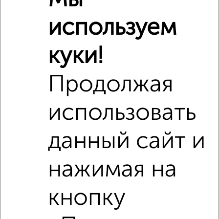
Мы
Похожие предложения рядом
используем
2‑комнатные квартиры недалеко от Пузакова 32
куки!
Продолжая
использовать
данный сайт и
нажимая на
кнопку