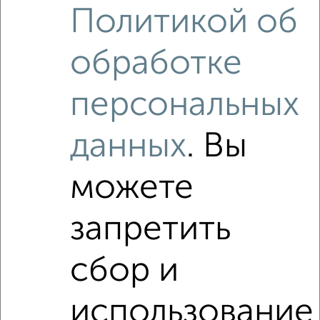
‹
›
Политикой об
обработке
2
/4
2-к квартира, на длительный срок, 50м², 3/9 этаж
персональных
₽
12 000
в месяц
Литейная 36
Агентство, 08.08.2026
данных
. Вы
можете
‹
›
запретить
2
/4
сбор и
2-к квартира, на длительный срок, 50м², 3/9 этаж
₽
12 000
в месяц
использование
Максимовского 1