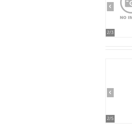
‹
2
/3
‹
2
/5