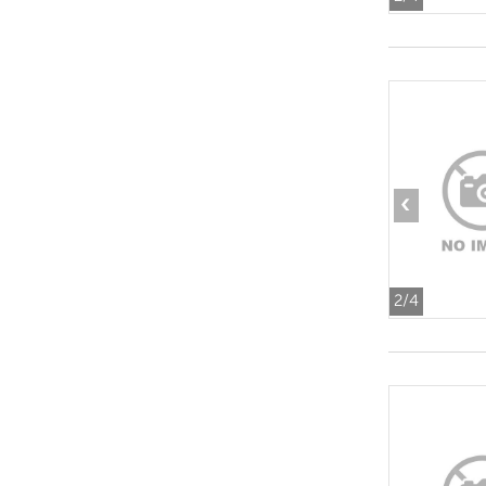
‹
2
/4