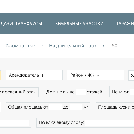
 ДАЧИ, ТАУНХАУСЫ
ЗЕМЕЛЬНЫЕ УЧАСТКИ
ГАРАЖ
2‑комнатные
На длительный срок
50
×
×
×
У
 последний этаж
Дом не выше
этажей
Цена от
×
Общая площадь от
до
м²
Площадь кухни 
По ключевому слову: