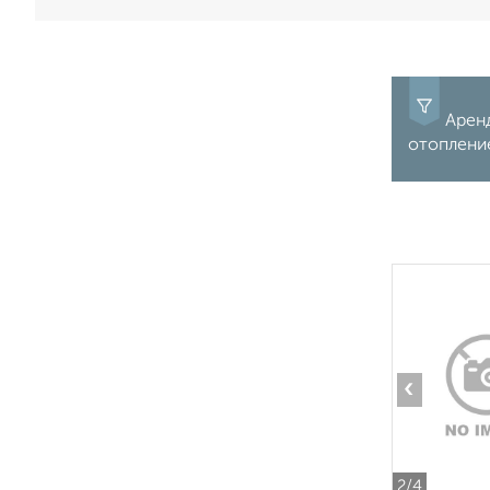
Аренд
отопление
‹
2
/4