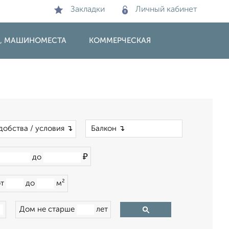
Закладки
Личный кабинет
И, МАШИНОМЕСТА
КОММЕРЧЕСКАЯ
×
добства / условия ↴
₽
до
от
до
м²
Дом не старше
лет