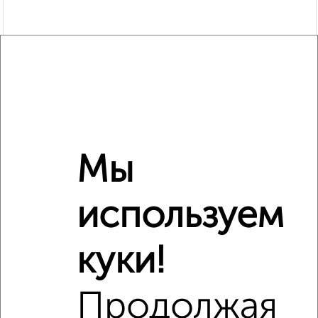
Мы
Рядом, с меньшей ценой
Недалеко от Красноармейский проспект 52 с ценой ниже
используем
куки!
‹
›
Продолжая