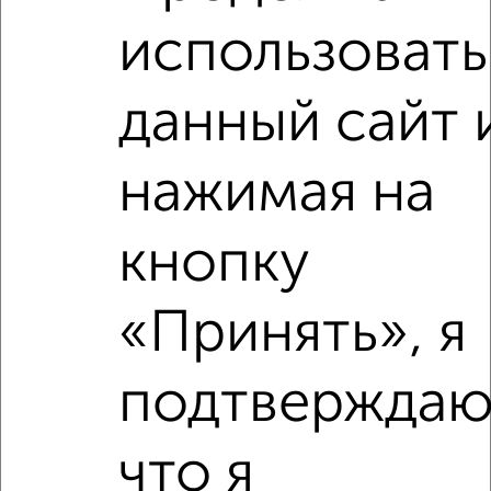
2
/7
использовать
1-к квартира, на длительный срок, 38м², 7/10 этаж
₽
8 000
в месяц
Демонстрации 1Б
данный сайт 
Агентство, 08.08.2026
нажимая на
‹
›
кнопку
2
/7
«Принять», я
1-к квартира, на длительный срок, 32м², 3/9 этаж
₽
7 500
в месяц
подтверждаю
Революции 20
Агентство, 08.08.2026
что я