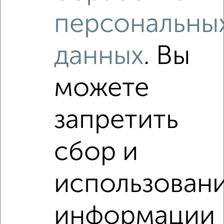
₽
7 000
в месяц
персональны
Братьев Жабровых 3
Агентство, 05.08.2026
данных
. Вы
Виртуальные 3D-туры по интересным
местам
можете
запретить
‹
›
сбор и
2
/7
использован
1-к квартира, на длительный срок, 38м², 3/5 этаж
₽
7 000
в месяц
информации
Красноармейский проспект 34
Агентство, 04.08.2026