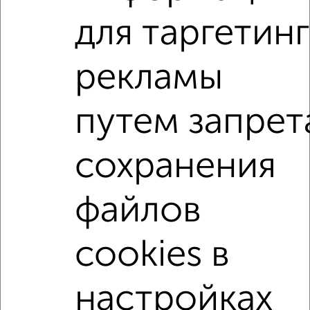
для таргетинг
1-к квартиры
Поиск по схожим параметрам:
рекламы
на улице Красноармейский проспект
путем запрет
С холодильником
С мебелью
Со стиральной машиной
С бытовой техникой
сохранения
С телевизором
С телефоном
С интернетом
Можно с ребенком
Можно с животными
файлов
с хорошим ремонтом
не первый этаж
не последний этаж
в малоэтажном доме
cookies в
с балконом
с центральным отоплением
Цена до 10 000 в мес.
площадью до 40 м²
настройках