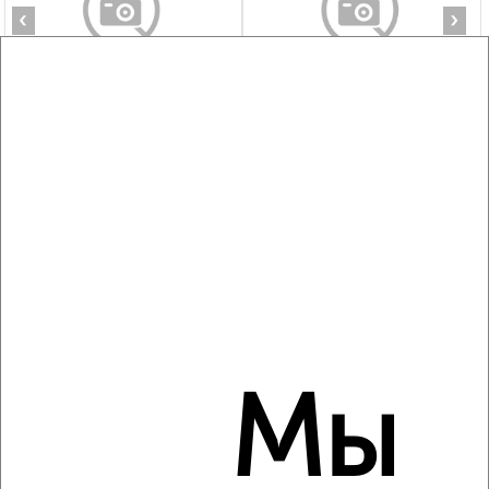
‹
›
2
/7
1-к квартира, на длительный срок, 32м², 3/9 этаж
₽
7 500
в месяц
Революции 20
Агентство, 09.08.2026
‹
›
Мы
2
/3
1-к квартира, на длительный срок, 38м², 6/14 этаж
₽
9 500
в месяц