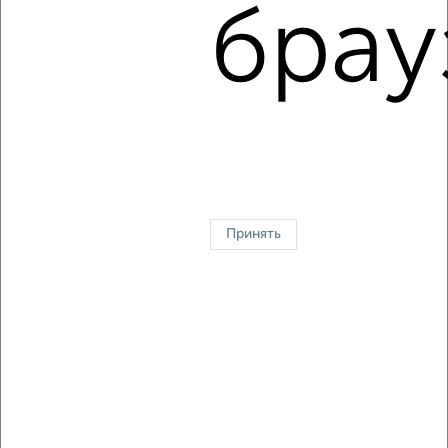
Красноармейский проспект 16
брау
Агентство, 08.08.2026
1 / 4
2
↑ НАВЕРХ К МЕНЮ
Однокомнатные
Двухкомнатные
3‑комнатные
Квартиры студии
Без посредников
На длительный срок
На сутки
Без мебели
Принять
Контакты
Политика конфиденциальности
Пользовательское соглашение
Тула, улица Фрунзе 3
© 2015–2026
Сайт-доска объявлений недвижимости
О проекте
Реклама на портале
Новости
Статьи
Блог
Риэлторы
Агентства
Застройщики
Ипотечный калькулятор
Консультации по недвижимости
Разместить объявление
Скачать приложение
Соцсети (vk.com | t.me | dzen.ru)