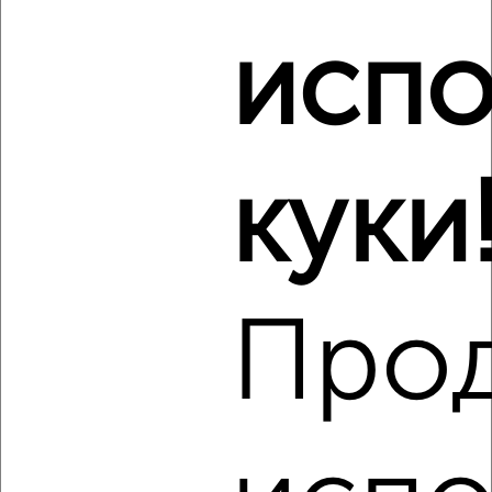
Максима Горького 1Б
Агентство, 09.08.2026
испо
Виртуальные 3D-туры по музеям и объектам
культуры
куки
‹
›
Про
2
/3
1-к квартира, на длительный срок, 38м², 2/14 этаж
₽
9 000
в месяц
Демонстрации 3
Агентство, 09.08.2026