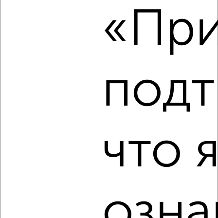
«При
₽
12 000
в месяц
Белкина 8
Агентство, 09.08.2026
подт
‹
›
2
/4
что 
1-к квартира, на длительный срок, 38м², 4/9 этаж
₽
12 000
в месяц
Лейтейзена 7
Агентство, 09.08.2026
озна