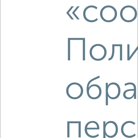
«coo
Собственник, 09.08.2026
Поли
‹
›
2
/3
1-к квартира, на длительный срок, 32м², 6/9 этаж
обра
₽
7 500
в месяц
Кауля 9
Собственник, 09.08.2026
перс
‹
›