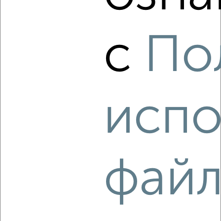
‹
›
с
По
2
/4
1-к квартира, на длительный срок, 36м², 3/5 этаж
₽
11 000
в месяц
Гоголевская 94
Агентство, 09.08.2026
испо
‹
›
фай
2
/3
1-к квартира, на длительный срок, 32м², 4/9 этаж
₽
8 500
в месяц
Марата 33