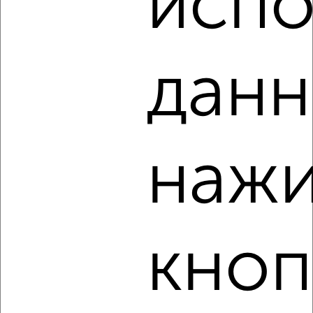
испо
‹
›
данн
2
/3
1-к квартира, на длительный срок, 36м², 3/10 этаж
₽
9 000
в месяц
Демонстрации 38
нажи
Агентство, 09.08.2026
кноп
‹
›
2
/4
1-к квартира, на длительный срок, 38м², 4/10 этаж