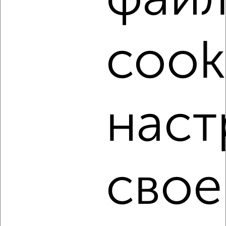
фай
‹
›
cook
2
/4
1-к квартира, на длительный срок, 36м², 4/5 этаж
₽
9 000
в месяц
Староникитская 10
Агентство, 08.08.2026
наст
‹
›
свое
2
/4
1-к квартира, на длительный срок, 38м², 5/10 этаж
₽
9 000
в месяц