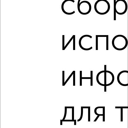
сбор
‹
›
испо
2
/3
1-к квартира, на длительный срок, 36м², 3/9 этаж
₽
9 000
в месяц
Максима Горького 14
инф
Агентство, 09.08.2026
‹
›
для 
2
/3