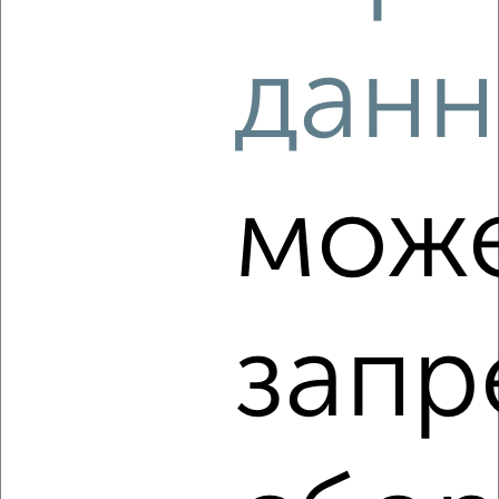
2
/4
данн
1-к квартира, на длительный срок, 38м², 6/9 этаж
₽
12 000
в месяц
Демонстрации 8
Агентство, 09.08.2026
мож
‹
›
запр
2
/3
1-к квартира, на длительный срок, 36м², 3/9 этаж
₽
9 000
в месяц
Революции 20
Агентство, 09.08.2026