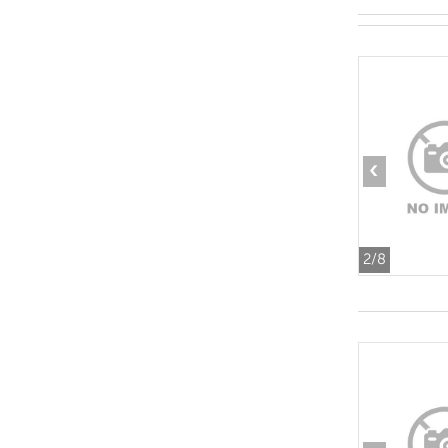
‹
2
/8