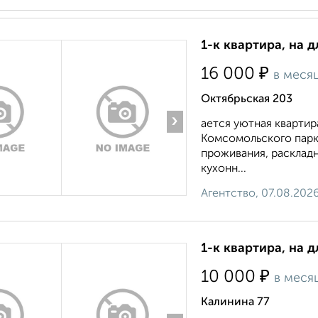
1-к квартира, на д
₽
16 000
в меся
Октябрьская 203
›
ается уютная кварти
Комсомольского парк
проживания, расклад
кухонн...
Агентство, 07.08.202
1-к квартира, на 
₽
10 000
в меся
Калинина 77