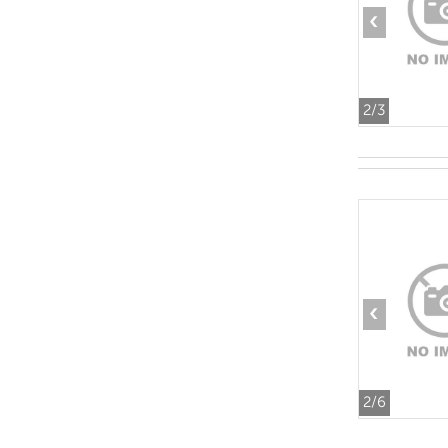
‹
2
/3
‹
2
/6