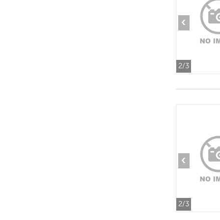
‹
2
/3
‹
2
/3