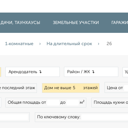
 ДАЧИ, ТАУНХАУСЫ
ЗЕМЕЛЬНЫЕ УЧАСТКИ
ГАРАЖ
1‑комнатные
На длительный срок
26
×
×
×
У
 последний этаж
Дом не выше
этажей
Цена от
×
Общая площадь от
до
м²
Площадь кухни 
По ключевому слову: