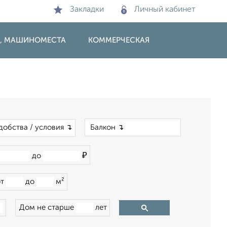
Закладки
Личный кабинет
И, МАШИНОМЕСТА
КОММЕРЧЕСКАЯ
×
добства / условия ↴
₽
до
от
до
м²
Дом не старше
лет