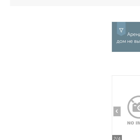
Аренд
дом не вы
‹
2
/4