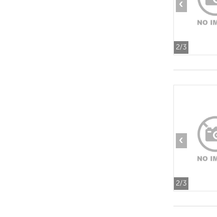
‹
2
/3
‹
2
/3