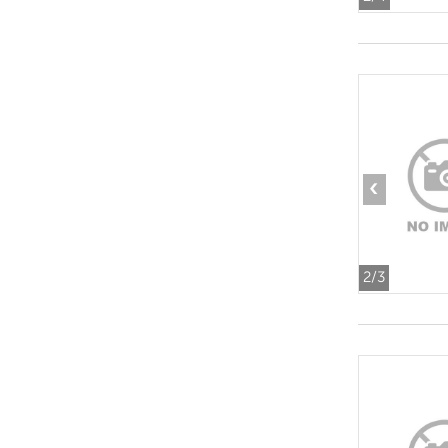
‹
2
/3