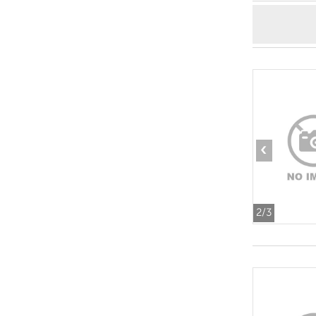
‹
2
/3