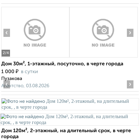
‹
›
2
/4
Дом 30м², 1-этажный, посуточно, в черте города
₽
1 000
в сутки
Пузакова
‹
›
Агентство, 03.08.2026
Дом 120м², 2-этажный, на длительный срок, в черте
города