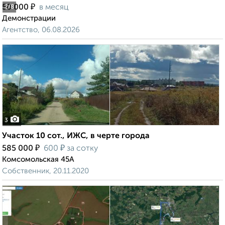
₽
50 000
в месяц
2
/8
Демонстрации
Агентство, 06.08.2026
3
Участок 10 сот., ИЖС, в черте города
₽
₽
585 000
600
за сотку
Комсомольская 45А
Собственник, 20.11.2020