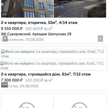
2
/2
2-к квартира, вторичка, 52м², 4/14 этаж
₽
₽
9 550 000
182 600
за м²
ЖК Суворовский, Аркадия Шипунова 28
‹
›
Собственник, 05.08.2026
2-к квартира, строящийся дом, 61м², 7/12 этаж
₽
₽
7 300 000
120 200
за м²
2
/9
Агентство, 04.08.2026