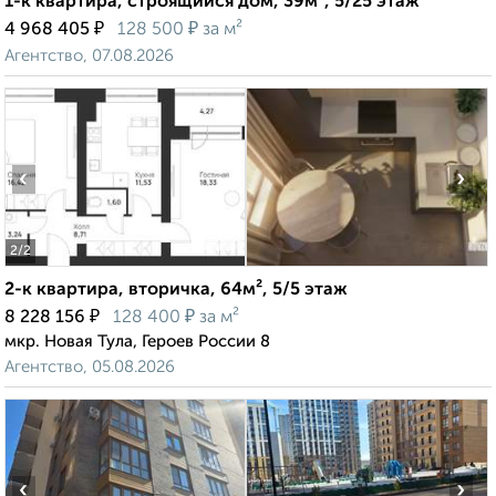
1-к квартира, строящийся дом, 39м², 5/25 этаж
₽
₽
4 968 405
128 500
за м²
Агентство, 07.08.2026
‹
›
2
/2
2-к квартира, вторичка, 64м², 5/5 этаж
₽
₽
8 228 156
128 400
за м²
мкр. Новая Тула, Героев России 8
Агентство, 05.08.2026
‹
›