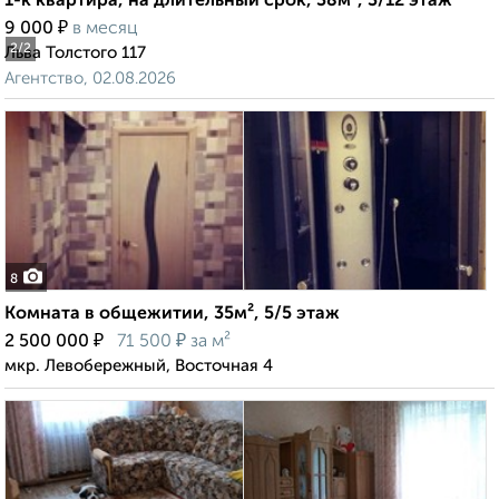
1-к квартира, на длительный срок, 38м², 3/12 этаж
₽
9 000
в месяц
2
/2
Льва Толстого 117
Агентство, 02.08.2026
8
Комната в общежитии, 35м², 5/5 этаж
₽
₽
2 500 000
71 500
за м²
мкр. Левобережный, Восточная 4