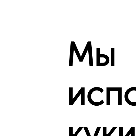
‹
›
2
/2
Мы
1-к квартира, строящийся дом, 46м², 11/14 этаж
₽
₽
6 457 800
141 000
за м²
Агентство, 05.08.2026
исп
‹
›
2
/2
1-к квартира, строящийся дом, 47м², 2/14 этаж
₽
₽
6 556 500
141 000
за м²