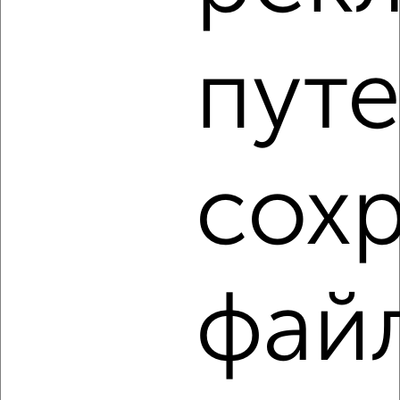
1-к квартира, сданный дом, 39м², 5/5 этаж
₽
₽
3 400 000
88 300
за м²
Агентство, 30.07.2026
путе
1 / 2
2
Как купить однокомнатную квартиру, c большой кухней
сох
от 10 м² в Туле на сайте Тула-недвижимость?
Используя удобную форму поиска с множеством
фильтров и сортировкой по параметрам, вы можете
подобрать для покупки однокомнатную квартиру, c
большой кухней от 10 м² в Туле.
фай
Найденные предложения: 62 объявлений, можно
посмотреть в виде списка или на карте, с описанием,
расположением, ценой и другими подробностями.
Подберите подходящую недвижимость из предложений
от собственников, риэлторов, застройщиков и агенств