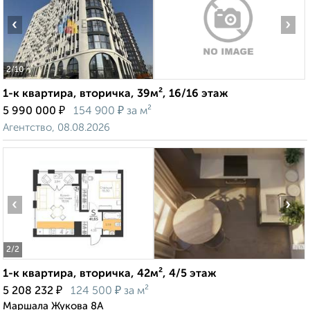
‹
›
2
/10
1-к квартира, вторичка, 39м², 16/16 этаж
₽
₽
5 990 000
154 900
за м²
Агентство, 08.08.2026
‹
›
2
/2
1-к квартира, вторичка, 42м², 4/5 этаж
₽
₽
5 208 232
124 500
за м²
Маршала Жукова 8А