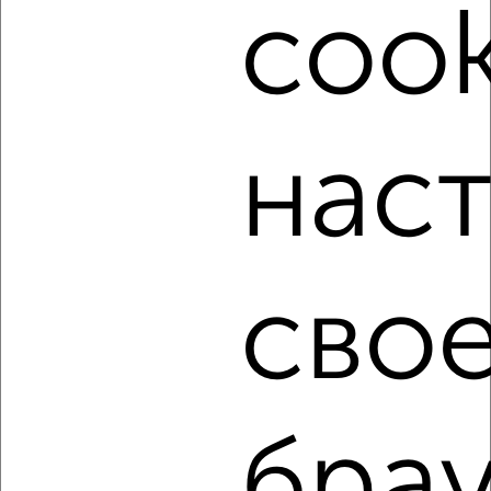
недвижимости, связаться с ними можно по телефону или
cook
написать сообщение в любом удобном для вас
мессенджере, это безопасно и бесплатно.
Для покупки квартиры доступна ипотека от крупнейших
банков России: СберБанк, ВТБ, Альфа-Банк,
Россельхозбанк, Совкомбанк, Т-Банк, Росбанк, Почта
нас
Банк на сумму от 400 000 до 120 000 000 рублей сроком
до 30 лет.
Сайт работает во многих городах России.
Сколько стоит купить однокомнатную квартиру в Туле?
сво
Цена недвижимости: мин. от
2580000
руб. до макс.
11102960
руб.
Средняя цена:
4981619
руб.
Цена за м2: от
88965
руб. до
148039
руб.
брау
Средняя цена за м2:
127733
руб.