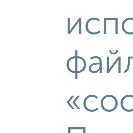
исп
‹
›
2
/2
фай
1-к квартира, вторичка, 42м², 3/5 этаж
₽
₽
5 183 342
124 500
за м²
Перекопская 10
Агентство, 03.08.2026
«coo
‹
›
2
/2