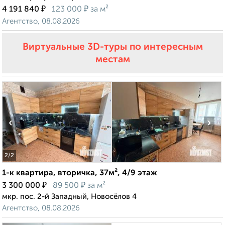
₽
₽
4 191 840
123 000
за м²
Агентство, 08.08.2026
Виртуальные 3D-туры по интересным
местам
‹
›
2
/2
1-к квартира, вторичка, 37м², 4/9 этаж
₽
₽
3 300 000
89 500
за м²
мкр. пос. 2-й Западный, Новосёлов 4
Агентство, 08.08.2026