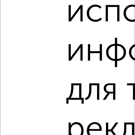
исп
‹
›
инф
2
/2
1-к квартира, сданный дом, 39м², 4/9 этаж
₽
₽
5 330 000
135 300
за м²
Агеева 6/1
Агентство, 31.07.2026
для 
‹
›
рек
2
/10