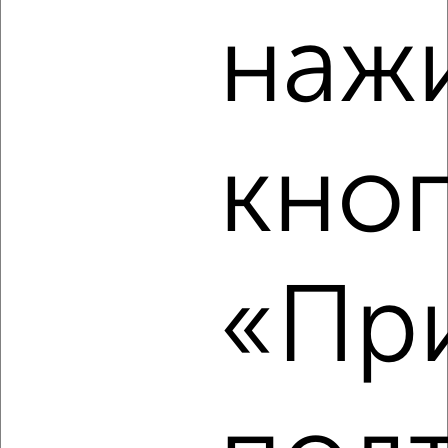
наж
1-к квартира, вторичка, 46м², 4/5 этаж
₽
₽
5 465 231
117 900
за м²
Агентство, 05.08.2026
кно
‹
›
2
/9
«При
1-к квартира, вторичка, 33м², 4/8 этаж
₽
₽
5 250 000
159 100
за м²
ЖК Баташёвский Сад, Самоварная 11
Агентство, 04.08.2026