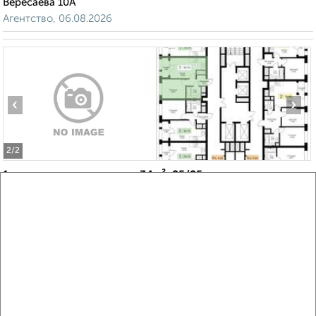
Вересаева 10А
Агентство, 06.08.2026
‹
›
2
/2
1-к квартира, вторичка, 34м², 25/25 этаж
₽
₽
4 332 641
128 600
за м²
Агентство, 06.08.2026
Виртуальные 3D-туры по музеям и объектам
культуры