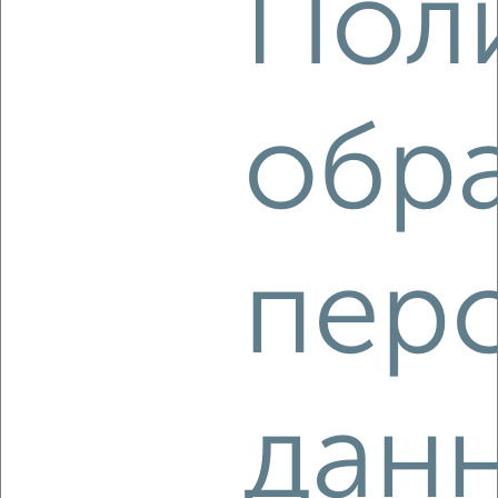
Пол
1-к квартира, вторичка, 38м², 1/16 этаж
₽
₽
6 961 500
182 000
за м²
Агентство, 02.08.2026
обр
‹
›
пер
2
/2
1-к квартира, вторичка, 29м², 4/20 этаж
₽
₽
4 238 720
148 000
за м²
Агентство, 01.08.2026
дан