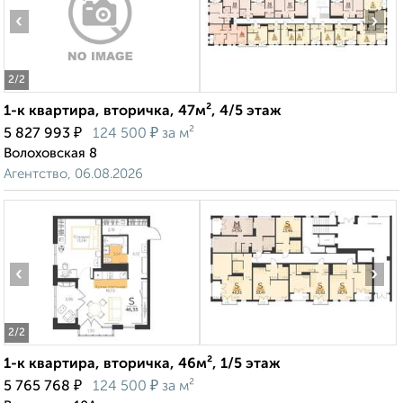
‹
›
2
/2
1-к квартира, вторичка, 47м², 4/5 этаж
₽
₽
5 827 993
124 500
за м²
Волоховская 8
Агентство, 06.08.2026
‹
›
2
/2
1-к квартира, вторичка, 46м², 1/5 этаж
₽
₽
5 765 768
124 500
за м²