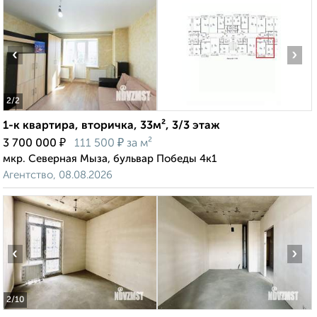
‹
›
2
/2
1-к квартира, вторичка, 33м², 3/3 этаж
₽
₽
3 700 000
111 500
за м²
мкр. Северная Мыза, бульвар Победы 4к1
Агентство, 08.08.2026
‹
›
2
/10