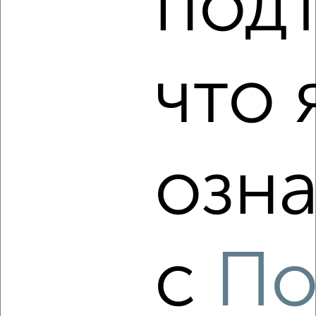
под
‹
›
2
/2
что 
1-к квартира, вторичка, 38м², 9/10 этаж
₽
₽
2 650 000
69 600
за м²
Агентство, 04.08.2026
озна
‹
›
2
/2
с
По
1-к квартира, строящийся дом, 46м², 14/14 этаж
₽
₽
6 457 800
141 000
за м²
Агентство, 03.08.2026