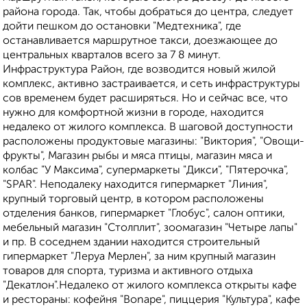
района города. Так, чтобы добраться до центра, следует
дойти пешком до остановки "Медтехника", где
останавливается маршрутное такси, доезжающее до
центральных кварталов всего за 7 8 минут.
Инфраструктура Район, где возводится новый жилой
комплекс, активно застраивается, и сеть инфраструктуры
сов временем будет расширяться. Но и сейчас все, что
нужно для комфортной жизни в городе, находится
недалеко от жилого комплекса. В шаговой доступности
расположены продуктовые магазины: "Виктория", "Овощи-
фрукты", Магазин рыбы и мяса птицы, магазин мяса и
колбас "У Максима", супермаркеты "Дикси", "Пятерочка",
"SPAR". Неподалеку находится гипермаркет "Линия",
крупный торговый центр, в котором расположены
отделения банков, гипермаркет "Глобус", салон оптики,
мебельный магазин "Столплит", зоомагазин "Четыре лапы"
и пр. В соседнем здании находится строительный
гипермаркет "Леруа Мерлен", за ним крупный магазин
товаров для спорта, туризма и активного отдыха
"Декатлон".Недалеко от жилого комплекса открыты кафе
и рестораны: кофейня "Bonape", пиццерия "Культура", кафе