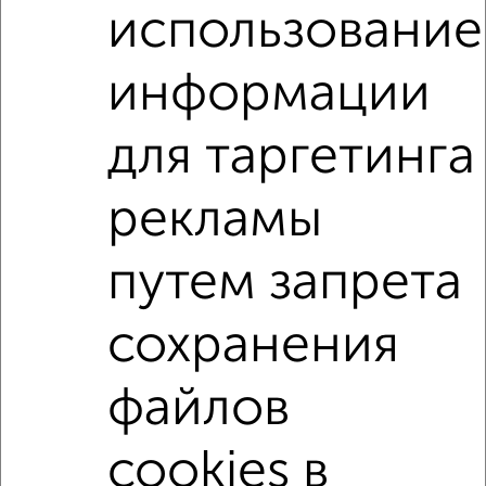
использование
информации
Рядом, с меньшей ценой
для таргетинга
Недалеко от с ценой ниже
рекламы
1‑комнатные квартиры
Поиск по схожим параметрам:
путем запрета
не первый этаж
не последний этаж
с балконом
сохранения
c большой кухней
с центральным отоплением
в строящихся домах
в новостройках
файлов
в панельном доме
с раздельным санузлом
cookies в
площадью до 50 м²