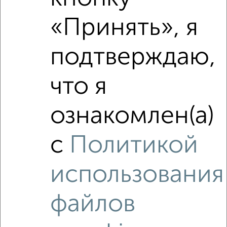
«Принять», я
подтверждаю,
что я
Сравнение средних цен
ознакомлен(а)
1‑комнатные квартиры с похожей площадью ±10%
с
Политикой
₽
7 420 000
использования
₽
6 457 800
файлов
₽
7 420 000