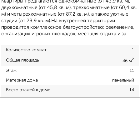
Квартиры предлагаются однокомнатные (от 43,9 кв. м),
двухкомнатные (от 45,8 кв. м), трехкомнатные (от 60,4 кв.
м) и четырехкомнатные (от 87,2 кв. м), а также уютные
студии (от 28,9 кв. м).На внутренней территории
проводится комплексное благоустройство: озеленение,
организация игровых площадок, мест для отдыха и за
Количество комнат
1
2
Общая площадь
46 м
Этаж
11
Материал дома
панельный
Всего этажей в доме
14
Балкон
есть
Год постройки дома
нет данных
Ремонт
обычный
Вид жилья
строящийся дом
Санузел
раздельный