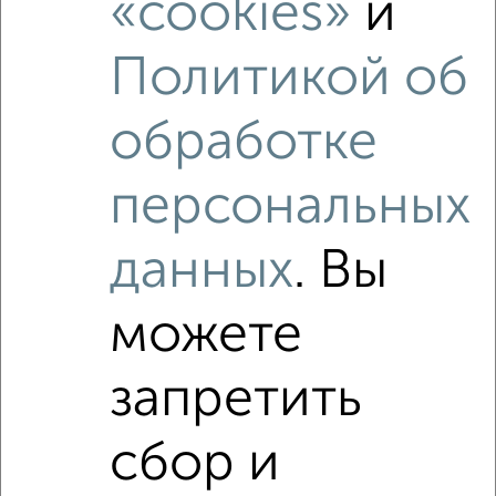
«cookies»
и
Средняя цена район
Это предложение
Средняя цена по городу
Политикой об
Похожие предложения рядом
обработке
1‑комнатные квартиры недалеко от
персональных
данных
. Вы
можете
запретить
сбор и