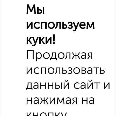
Мы
Площадь кухни
10 м²
Отопление
центральное
используем
Расположение, инфраструктура рядом
куки!
Школы
Продукты
Аптеки
Продолжая
Дет. сады
Банкоматы
Торг. центры
Поликлиники
Фитнес
Кафе
использовать
данный сайт и
нажимая на
кнопку