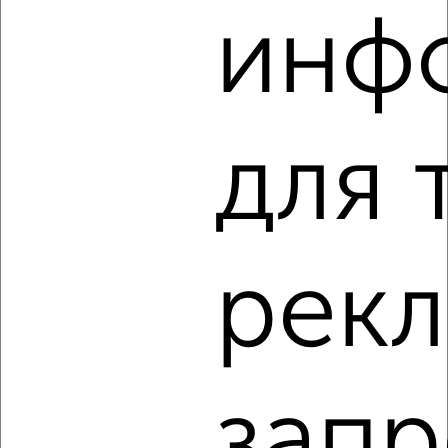
1-к квартира, вторичка, 34м², 1/9 этаж
инф
₽
₽
5 250 000
153 600
за м²
Фрунзе 6
Агентство, 09.08.2026
для 
‹
›
2
/2
рек
1-к квартира, вторичка, 59м², 6/21 этаж
₽
₽
15 519 630
263 000
за м²
Агентство, 09.08.2026
запр
1 / 8
2