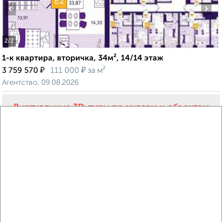
‹
›
2
/2
1-к квартира, вторичка, 34м², 14/14 этаж
₽
₽
3 759 570
111 000
за м²
Агентство, 09.08.2026
Виртуальные 3D-туры по музеям и объектам
культуры
‹
›
2
/2