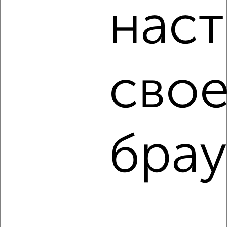
наст
Сайт работает во многих городах России.
Сколько стоит купить однокомнатную квартиру в Туле?
Цена недвижимости: мин. от
2720300
руб. до макс.
15519630
руб.
свое
Средняя цена:
4752905
руб.
Цена за м2: от
108812
руб. до
263044
руб.
Средняя цена за м2:
135797
руб.
брау
Площадь: от
25
м2 до
59
м2
Средняя площадь:
35
м2
↑ НАВЕРХ К МЕНЮ
Однокомнатные
Двухкомнатные
Трехкомнатные
4‑комнатные
Квартиры студии
От застройщика
Без посредников
Вторичное жилье