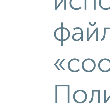
исп
2
/2
1-к квартира, вторичка, 34м², 8/14 этаж
₽
₽
3 864 600
114 000
за м²
фай
Агентство, 09.08.2026
‹
›
«coo
2
/2
1-к квартира, вторичка, 33м², 7/14 этаж
₽
₽
3 728 480
112 000
за м²
Пол
Агентство, 09.08.2026