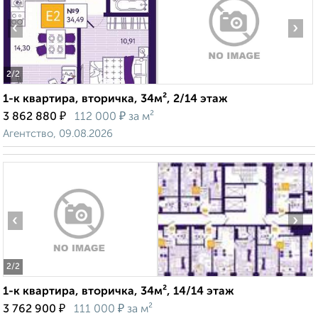
‹
›
2
/2
1-к квартира, вторичка, 34м², 2/14 этаж
₽
₽
3 862 880
112 000
за м²
Агентство, 09.08.2026
‹
›
2
/2
1-к квартира, вторичка, 34м², 14/14 этаж
₽
₽
3 762 900
111 000
за м²