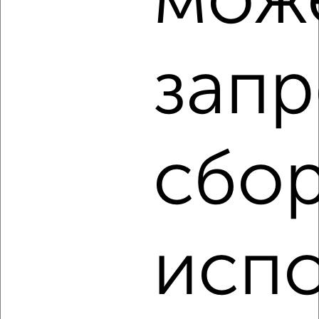
мож
запр
‹
›
2
/2
1-к квартира, вторичка, 34м², 11/14 этаж
сбор
₽
₽
3 846 080
112 000
за м²
Агентство, 09.08.2026
исп
‹
›
2
/2