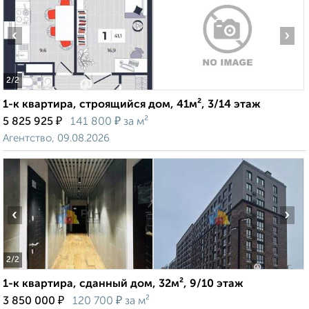
‹
›
2
/2
1-к квартира, строящийся дом, 41м², 3/14 этаж
₽
₽
5 825 925
141 800
за м²
Агентство, 09.08.2026
‹
›
2
/2
1-к квартира, сданный дом, 32м², 9/10 этаж
₽
₽
3 850 000
120 700
за м²