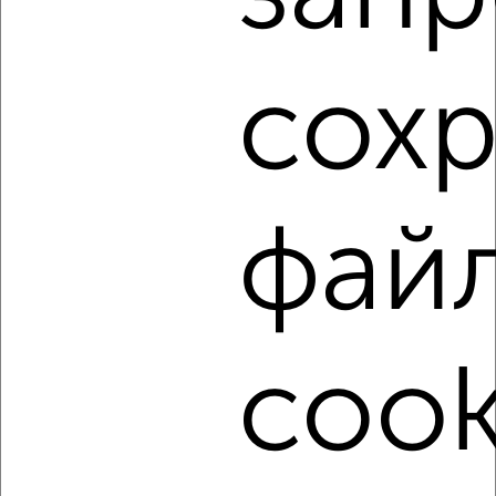
Как купить однокомнатную квартиру, с раздельным
санузлом в Туле на сайте Тула-недвижимость?
Используя удобную форму поиска с множеством
сох
фильтров и сортировкой по параметрам, вы можете
подобрать для покупки однокомнатную квартиру, с
раздельным санузлом в Туле.
Найденные предложения: 452 объявлений, можно
посмотреть в виде списка или на карте, с описанием,
расположением, ценой и другими подробностями.
фай
Подберите подходящую недвижимость из предложений
от собственников, риэлторов, застройщиков и агенств
недвижимости, связаться с ними можно по телефону или
написать сообщение в любом удобном для вас
мессенджере, это безопасно и бесплатно.
cook
Для покупки квартиры доступна ипотека от крупнейших
банков России: СберБанк, ВТБ, Альфа-Банк,
Россельхозбанк, Совкомбанк, Т-Банк, Росбанк, Почта
Банк на сумму от 400 000 до 120 000 000 рублей сроком
до 30 лет.