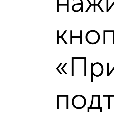
наж
‹
›
кно
2
/2
1-к квартира, вторичка, 25м², 12/14 этаж
₽
₽
2 720 300
110 000
за м²
Агентство, 09.08.2026
«При
‹
›
под
2
/2
1-к квартира, вторичка, 25м², 5/14 этаж
₽
₽