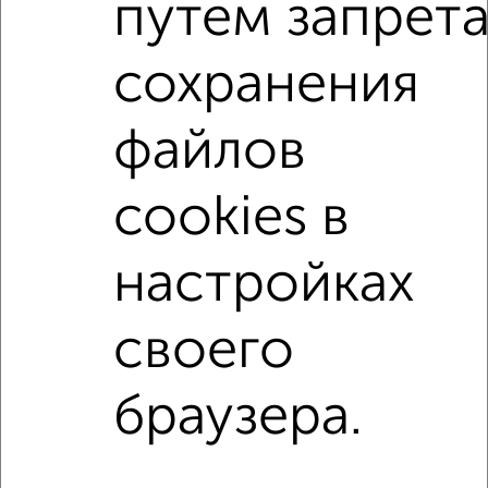
путем запрет
Поиск по схожим параметрам:
не первый этаж
не последний этаж
с балконом
сохранения
с центральным отоплением
Вторичное жилье
файлов
в панельном доме
с раздельным санузлом
Цена до 5 000 000 руб.
площадью до 40 м²
cookies в
В ипотеку
С кухней-гостиной
настройках
↑ НАВЕРХ К МЕНЮ
своего
Однокомнатные
Двухкомнатные
Трехкомнатные
4‑комнатные
Квартиры студии
От застройщика
Без посредников
Вторичное жилье
В новостройке
В строящемся доме
В новом доме
браузера.
Контакты
Политика конфиденциальности
Пользовательское соглашение
Тула, улица Фрунзе 3
© 2015–2026