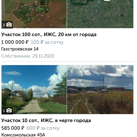
3
Участок 100 сот., ИЖС, 20 км от города
₽
₽
1 000 000
100
за сотку
Газстроевская 14
Собственник, 29.11.2020
3
Участок 10 сот., ИЖС, в черте города
₽
₽
585 000
600
за сотку
Комсомольская 45А