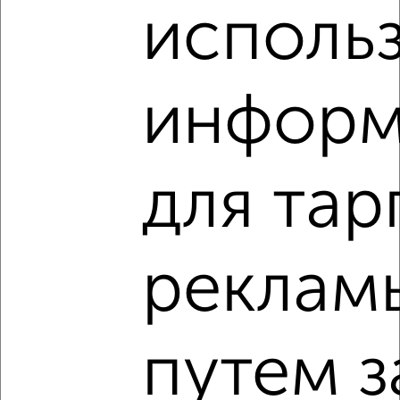
исполь
₽
₽
7 863 625
166 300
за м²
Агентство, 29.07.2026
информ
1 / 1
Как купить однокомнатную квартиру, в монолитном
доме в Туле на сайте Тула-недвижимость?
для тар
Используя удобную форму поиска с множеством
фильтров и сортировкой по параметрам, вы можете
подобрать для покупки однокомнатную квартиру, в
монолитном доме в Туле.
реклам
Найденные предложения: 40 объявлений, можно
посмотреть в виде списка или на карте, с описанием,
расположением, ценой и другими подробностями.
путем з
Подберите подходящую недвижимость из предложений
от собственников, риэлторов, застройщиков и агенств
недвижимости, связаться с ними можно по телефону или