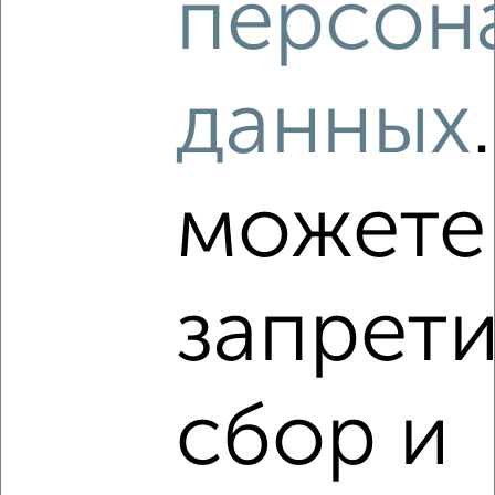
персон
‹
›
данных
2
/4
1-к квартира, вторичка, 28м², 18/20 этаж
можете
₽
₽
4 170 640
148 000
за м²
Фридриха Энгельса
Агентство, 30.07.2026
запрети
‹
›
сбор и
2
/2
1-к квартира, строящийся дом, 47м², 4/24 этаж