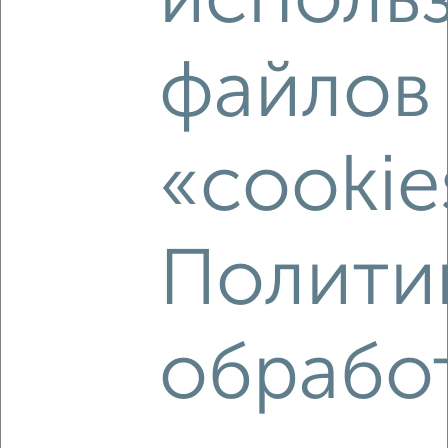
исполь
2
/2
1-к квартира, вторичка, 36м², 20/20 этаж
файлов
₽
₽
4 237 740
117 000
за м²
Фридриха Энгельса
Агентство, 31.07.2026
«cookie
‹
›
Полити
2
/2
1-к квартира, сданный дом, 39м², 4/9 этаж
обрабо
₽
₽
5 330 000
135 300
за м²
Агеева 6/1
Агентство, 31.07.2026