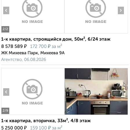
‹
›
2
/2
1-к квартира, строящийся дом, 50м², 6/24 этаж
₽
₽
8 578 589
172 700
за м²
ЖК Михеева Парк, Михеева 9А
Агентство, 06.08.2026
‹
›
2
/9
1-к квартира, вторичка, 33м², 4/8 этаж
₽
₽
5 250 000
159 100
за м²