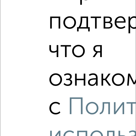
‹
›
подтве
2
/10
что я
1-к квартира, вторичка, 34м², 3/16 этаж
₽
₽
4 451 200
130 000
за м²
Агентство, 01.08.2026
ознаком
Виртуальные 3D-туры по музеям и объектам
культуры
с
Поли
‹
›