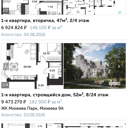
2
/2
1-к квартира, вторичка, 47м², 2/4 этаж
₽
₽
6 924 824
146 100
за м²
Агентство, 04.08.2026
‹
›
2
/6
1-к квартира, строящийся дом, 52м², 8/24 этаж
₽
₽
9 473 270
182 900
за м²
ЖК Михеева Парк, Михеева 9А
Агентство, 03.08.2026