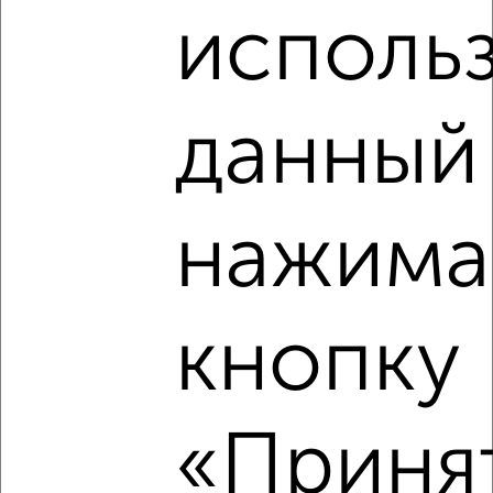
исполь
2
/2
1-к квартира, вторичка, 29м², 4/20 этаж
₽
₽
4 238 720
148 000
за м²
Агентство, 01.08.2026
данный 
нажима
‹
›
2
/2
кнопку
1-к квартира, строящийся дом, 37м², 6/9 этаж
₽
₽
3 859 641
103 900
за м²
Агентство, 01.08.2026
«Принят