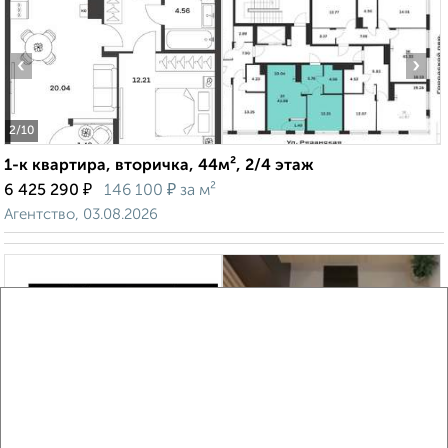
‹
›
2
/10
1-к квартира, вторичка, 44м², 2/4 этаж
₽
₽
6 425 290
146 100
за м²
Агентство, 03.08.2026
‹
›
2
/2
1-к квартира, вторичка, 34м², 21/25 этаж