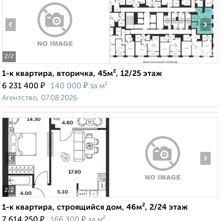
‹
›
2
/2
1-к квартира, вторичка, 45м², 12/25 этаж
₽
₽
6 231 400
140 000
за м²
Агентство, 07.08.2026
‹
›
2
/2
1-к квартира, строящийся дом, 46м², 2/24 этаж
₽
₽
7 614 250
166 300
за м²