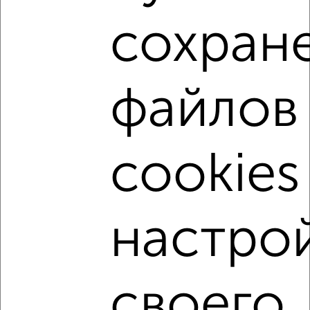
написать сообщение в любом удобном для вас
мессенджере, это безопасно и бесплатно.
сохран
Для покупки квартиры доступна ипотека от крупнейших
банков России: СберБанк, ВТБ, Альфа-Банк,
Россельхозбанк, Совкомбанк, Т-Банк, Росбанк, Почта
файлов
Банк на сумму от 400 000 до 120 000 000 рублей сроком
до 30 лет.
Сайт работает во многих городах России.
cookies
Сколько стоит купить однокомнатную квартиру в Туле?
Цена недвижимости: мин. от
3859641
руб. до макс.
11102960
руб.
настро
Средняя цена:
5976897
руб.
Цена за м2: от
137844
руб. до
148039
руб.
Средняя цена за м2:
145777
руб.
своего
Площадь: от
28
м2 до
75
м2