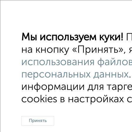
1-к квар
Поиск по с
на улице
Мы используем куки!
П
С бытов
на кнопку «Принять», 
Можно с
использования файлов
с центр
персональных данных
информации для тарге
cookies в настройках 
Однокомнатные
Двухкомнатные
3‑комн
Контакты
Политика конфиденциальности
По
Принять
О проекте
Реклама на портале
Новос