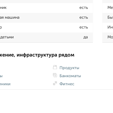
ник
есть
Ме
ая машина
есть
Бы
р
есть
Ин
 детьми
да
Мо
жение, инфраструктура рядом
Продукты
ды
Банкоматы
иники
Фитнес