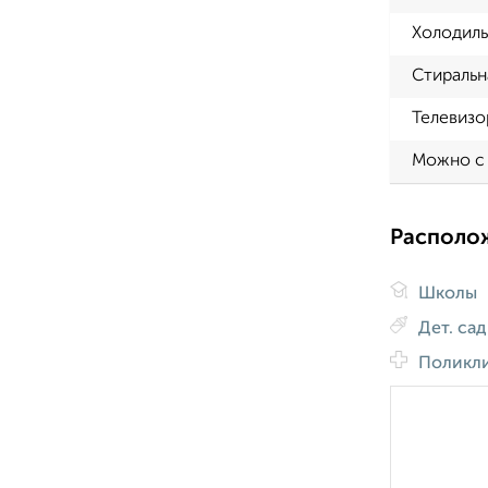
Холодиль
Стиральн
Телевизо
Можно с
Располо
Школы
Дет. са
Поликл