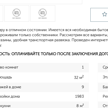
ру в отличном состоянии. Имеется вся необходимая бытова
 проживали только собственники. Рассмотрим все варианты
газины, удобная транспортная развязка. Проведен интерне
.
ОСТЬ: ОПЛАЧИВАЙТЕ ТОЛЬКО ПОСЛЕ ЗАКЛЮЧЕНИЯ ДОГ
во комнат
1
Ср
2
лощадь
Эт
32 м
ажей в доме
9
Ба
ройки дома
1983
Ре
кухни
8 м²
От