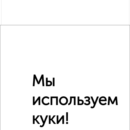
Мы
используем
Рядом, с меньшей ценой
куки!
Недалеко от Сойфера 9 с ценой ниже