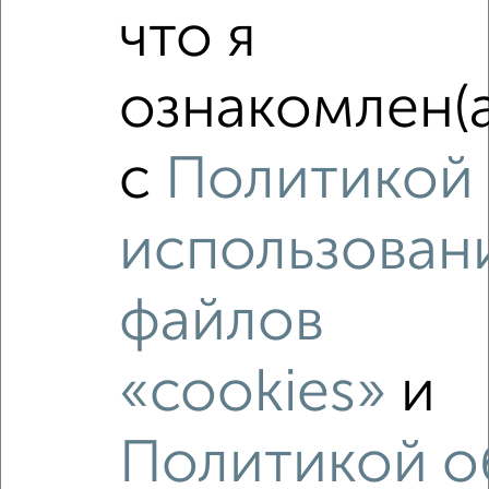
что я
1-к квартира, на длительный срок, 38м², 7/9 этаж
₽
8 000
в месяц
Красноармейский проспект 8
ознакомлен(а
Агентство, 05.08.2026
с
Политикой
‹
›
использован
2
/11
файлов
1-к квартира, на длительный срок, 38м², 7/9 этаж
₽
7 000
в месяц
«cookies»
и
Братьев Жабровых 3
Агентство, 05.08.2026
Политикой о