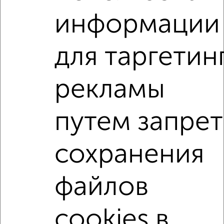
информации
2
/7
1-к квартира, на длительный срок, 32м², 3/9 этаж
₽
7 500
в месяц
для таргетин
Революции 20
Агентство, 05.08.2026
рекламы
1-к квартиры
путем запрет
Поиск по схожим параметрам:
на улице Сойфера
С холодильником
С мебелью
сохранения
Со стиральной машиной
С бытовой техникой
С интернетом
Можно с ребенком
файлов
Можно с животными
с хорошим ремонтом
не первый этаж
не последний этаж
с балконом
cookies в