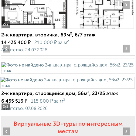
‹
›
2
/2
2-к квартира, вторичка, 69м², 6/7 этаж
₽
₽
14 435 400
210 000
за м²
‹
›
Агентство, 24.07.2026
2-к квартира, строящийся дом, 56м², 23/25 этаж
₽
₽
6 455 516
115 800
за м²
2
/2
Агентство, 07.08.2026
Виртуальные 3D-туры по интересным
‹
›
местам