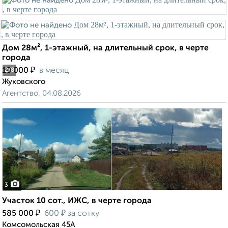
Дом 28м², 1-этажный, на длительный срок, в черте
города
₽
10 000
в месяц
2
/8
Жуковского
Агентство, 04.08.2026
3
Участок 10 сот., ИЖС, в черте города
₽
₽
585 000
600
за сотку
Комсомольская 45А