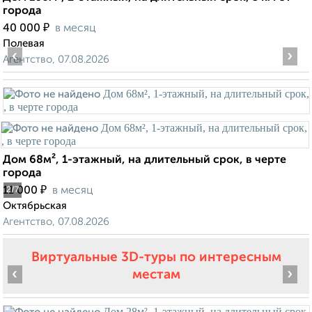
города
₽
40 000
в месяц
Полевая
‹
›
Агентство, 07.08.2026
Дом 68м², 1-этажный, на длительный срок, в черте
города
₽
11 000
в месяц
2
/7
Октябрьская
Агентство, 07.08.2026
Виртуальные 3D-туры по интересным
‹
›
местам