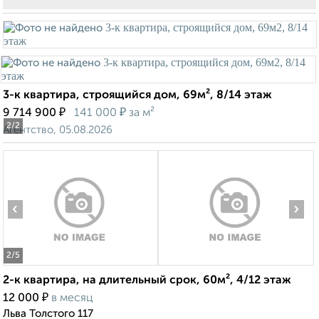
3-к квартира, строящийся дом, 69м², 8/14 этаж
₽
₽
9 714 900
141 000
за м²
2
/2
Агентство, 05.08.2026
‹
›
2
/5
2-к квартира, на длительный срок, 60м², 4/12 этаж
₽
12 000
в месяц
Льва Толстого 117