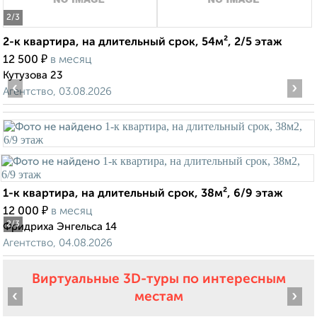
2
/3
2-к квартира, на длительный срок, 54м², 2/5 этаж
₽
12 500
в месяц
Кутузова 23
‹
›
Агентство, 03.08.2026
1-к квартира, на длительный срок, 38м², 6/9 этаж
₽
12 000
в месяц
2
/3
Фридриха Энгельса 14
Агентство, 04.08.2026
Виртуальные 3D-туры по интересным
‹
›
местам