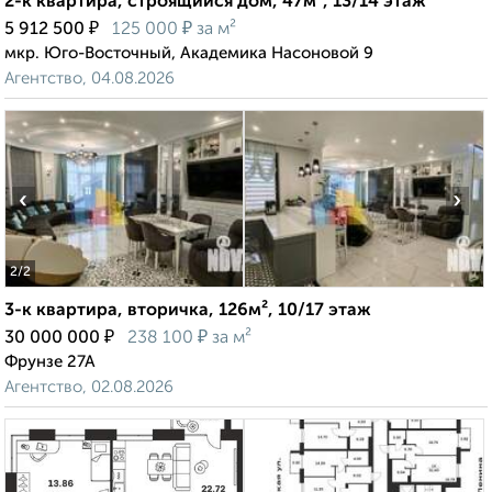
2-к квартира, строящийся дом, 47м², 13/14 этаж
₽
₽
5 912 500
125 000
за м²
мкр. Юго-Восточный, Академика Насоновой 9
Агентство, 04.08.2026
‹
›
2
/2
3-к квартира, вторичка, 126м², 10/17 этаж
₽
₽
30 000 000
238 100
за м²
Фрунзе 27А
Агентство, 02.08.2026