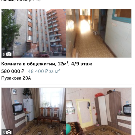
5
Комната в общежитии, 12м², 4/9 этаж
₽
₽
580 000
48 400
за м²
Пузакова 20А
3