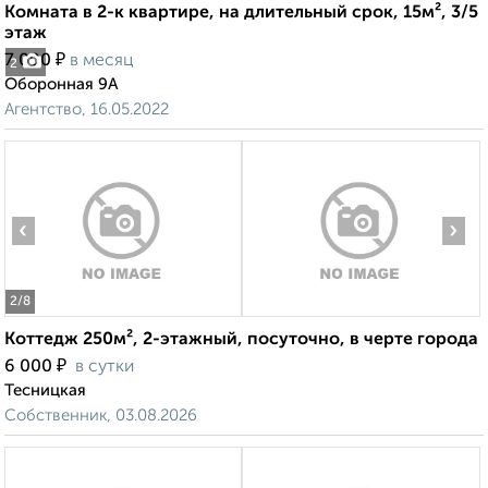
Комната в 2-к квартире, на длительный срок, 15м², 3/5
этаж
₽
7 000
в месяц
2
Оборонная 9А
Агентство, 16.05.2022
‹
›
2
/8
Коттедж 250м², 2-этажный, посуточно, в черте города
₽
6 000
в сутки
Тесницкая
Собственник, 03.08.2026