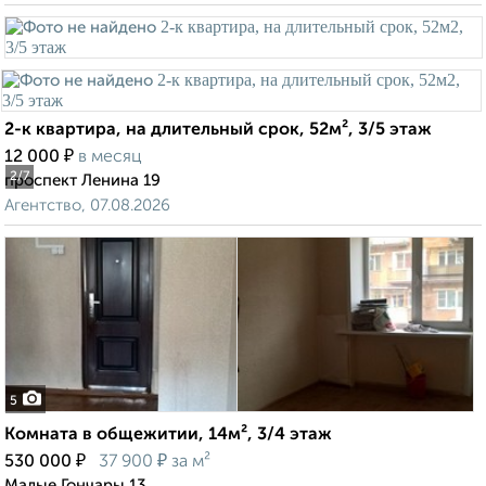
2-к квартира, на длительный срок, 52м², 3/5 этаж
₽
12 000
в месяц
2
/7
проспект Ленина 19
Агентство, 07.08.2026
5
Комната в общежитии, 14м², 3/4 этаж
₽
₽
530 000
37 900
за м²
Малые Гончары 13