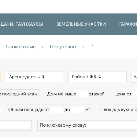
 ДАЧИ, ТАУНХАУСЫ
ЗЕМЕЛЬНЫЕ УЧАСТКИ
ГАРАЖ
1‑комнатные
Посуточно
1
×
×
×
У
 последний этаж
Дом не выше
этажей
Цена от
×
Общая площадь от
до
м²
Площадь кухни 
По ключевому слову: