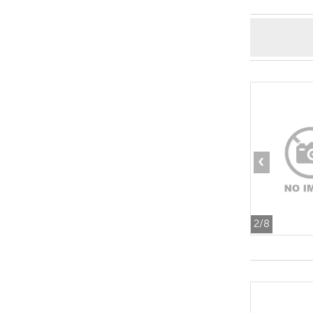
‹
2
/8