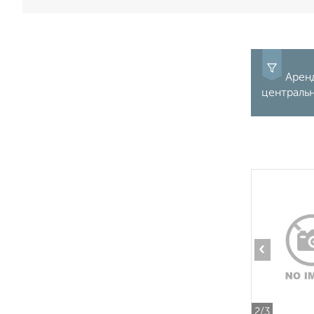
Аренд
центральн
‹
2
/3