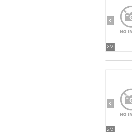
‹
2
/3
‹
2
/3