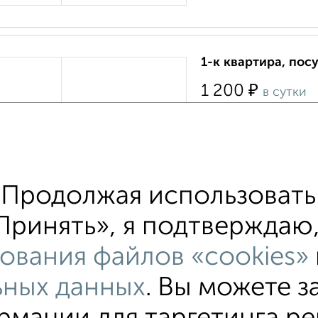
1-к квартира, посу
₽
1 200
в сутки
Металлистов 8А
›
Для праздников и шумн
Собственник, 02.08.
Продолжая использовать 
Принять», я подтверждаю, 
ования файлов «cookies»
ьных данных
. Вы можете з