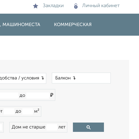
Закладки
Личный кабинет
И, МАШИНОМЕСТА
КОММЕРЧЕСКАЯ
×
добства / условия ↴
₽
до
от
до
м²
Дом не старше
лет