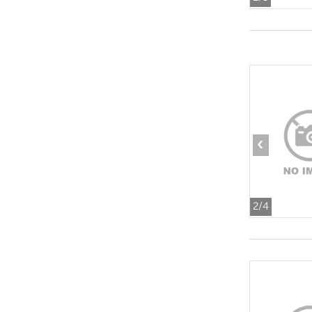
‹
2
/4