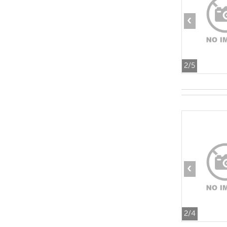
‹
2
/5
‹
2
/4