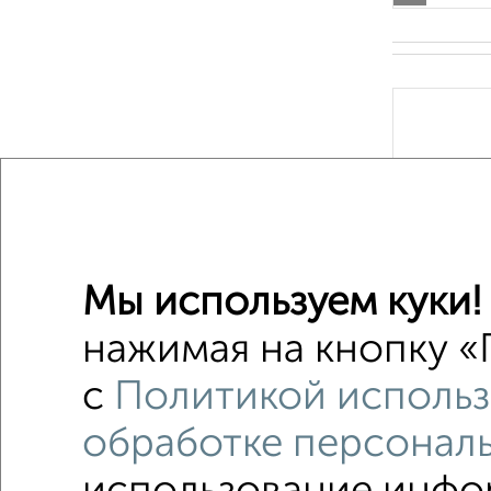
‹
Мы используем куки!
2
/3
нажимая на кнопку «
с
Политикой использ
обработке персонал
1 / 1