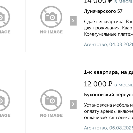
₽
14 000
в меся
Луначарского 57
›
Сдаётся квартира. В 
для проживания. Квар
Коммунальные платежи
Агентство, 04.08.202
1-к квартира, на д
₽
12 000
в меся
Бухоновский переул
›
Установлена мебель и
оплату аренды включ
оплачивается только 
Агентство, 06.08.202