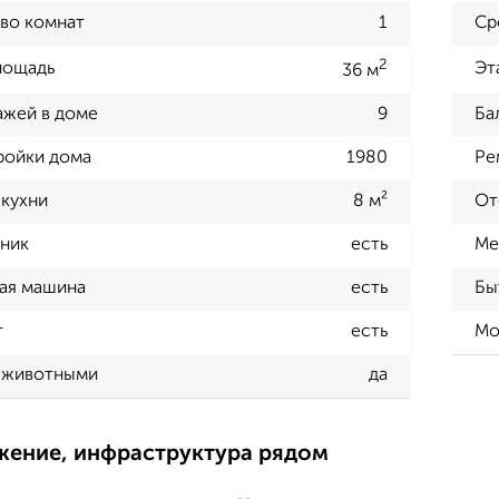
во комнат
1
Ср
2
лощадь
Эт
36 м
ажей в доме
9
Ба
ройки дома
1980
Ре
кухни
8 м²
От
ник
есть
Ме
ая машина
есть
Бы
т
есть
Мо
 животными
да
жение, инфраструктура рядом