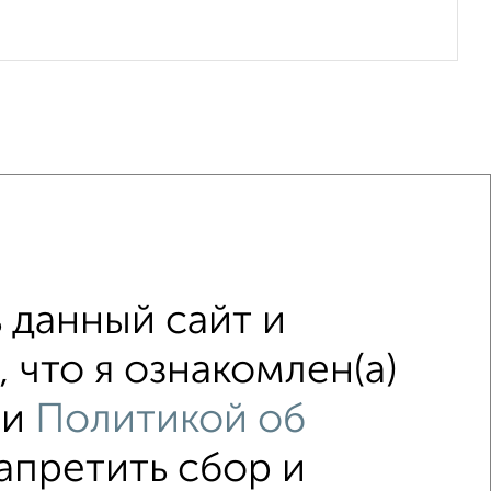
Со стиральной машиной
 данный сайт и
Можно с животными
 что я ознакомлен(а)
таж
с балконом
и
Политикой об
адью до 40 м²
запретить сбор и