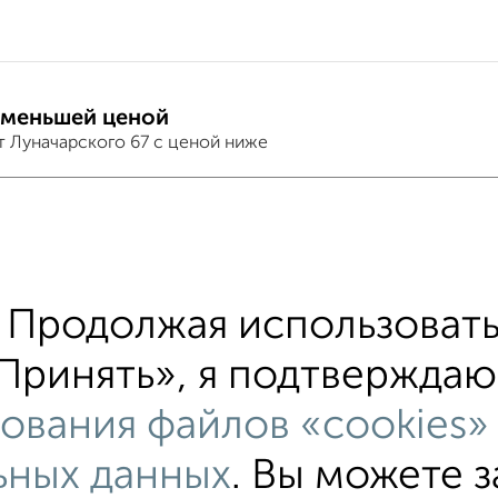
 меньшей ценой
т Луначарского 67 с ценой ниже
тиры
хожим параметрам:
 Луначарского
С холодильником
С мебелью
Продолжая использовать
ой техникой
С интернетом
Можно с ребенком
Принять», я подтверждаю,
им ремонтом
не первый этаж
не последний э
ования файлов «cookies»
альным отоплением
Цена до 10 000 в мес.
площ
ьных данных
. Вы можете 