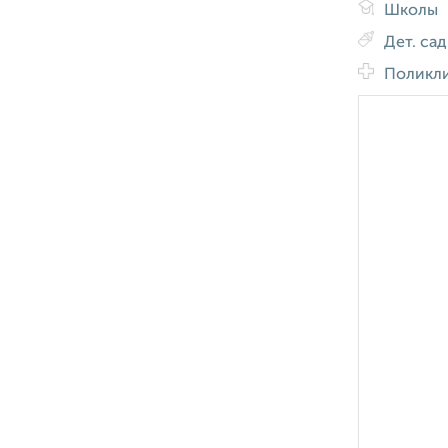
Школы
Дет. са
Поликл