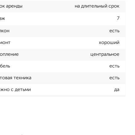
ок аренды
на длительный срок
аж
7
лкон
есть
монт
хороший
опление
центральное
бель
есть
товая техника
есть
жно с детьми
да