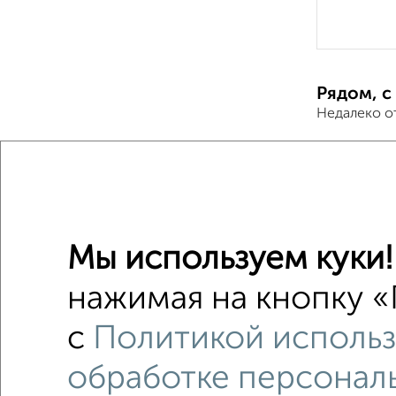
Рядом, с
Недалеко о
1-к квар
Поиск по с
на улице
Мы используем куки!
С бытов
нажимая на кнопку «
с хорош
с
Политикой использ
с центр
обработке персонал