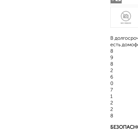
В долгосроч
есть домоф
8
9
8
2
6
0
7
1
2
2
8
БЕЗОПАСН