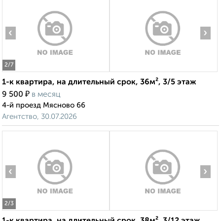
‹
›
2
/7
1-к квартира, на длительный срок, 36м², 3/5 этаж
₽
9 500
в месяц
4-й проезд Мясново 66
Агентство, 30.07.2026
‹
›
2
/3