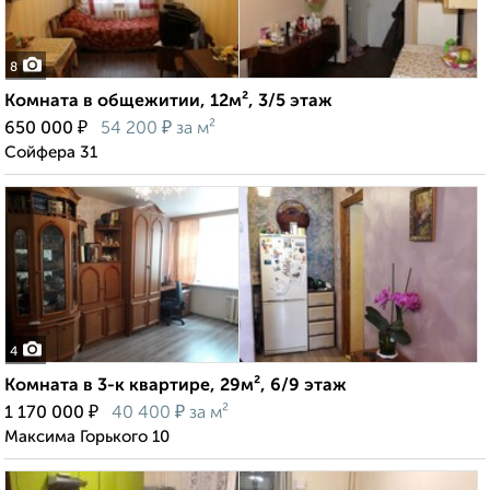
8
Комната в общежитии, 12м², 3/5 этаж
₽
₽
650 000
54 200
за м²
Сойфера 31
4
Комната в 3-к квартире, 29м², 6/9 этаж
₽
₽
1 170 000
40 400
за м²
Максима Горького 10