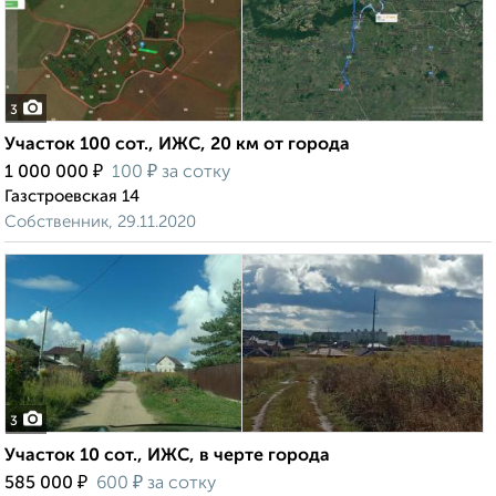
3
Участок 100 сот., ИЖС, 20 км от города
₽
₽
1 000 000
100
за сотку
Газстроевская 14
Собственник, 29.11.2020
3
Участок 10 сот., ИЖС, в черте города
₽
₽
585 000
600
за сотку