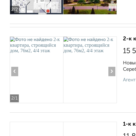
2
/2
2-к 
15 
Новый
Сереб
‹
›
Агент
2
/1
1-к 