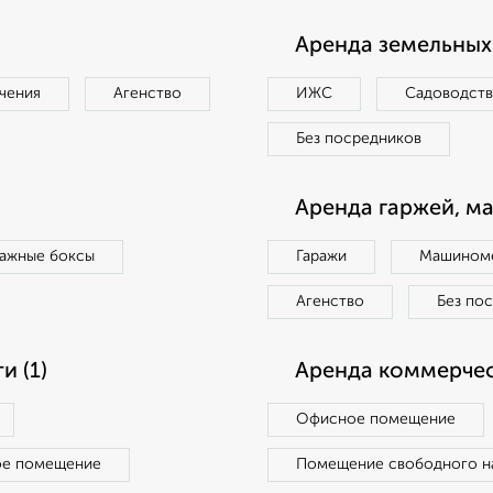
Аренда земельных 
чения
Агенство
ИЖС
Садоводст
Без посредников
Аренда гаржей, м
ражные боксы
Гаражи
Машиноме
Агенство
Без по
 (1)
Аренда коммерчес
Офисное помещение
ое помещение
Помещение свободного н