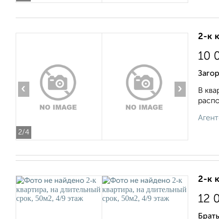
2-к 
10 
Заго
‹
›
В ква
распо
Агент
2
/4
2-к 
12 
Брат