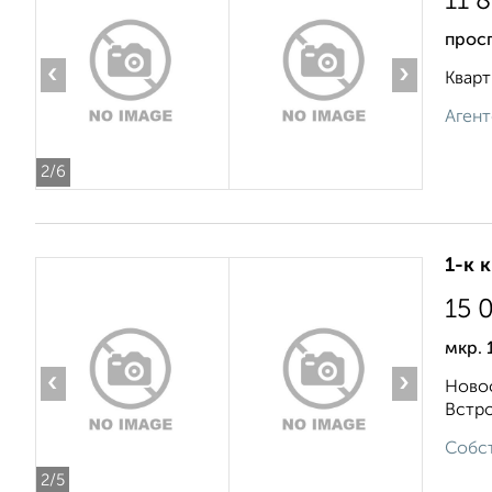
11 
просп
‹
›
Кварт
Агент
2
/6
1-к 
15 
мкр.
‹
›
Новос
Встро
Собст
2
/5