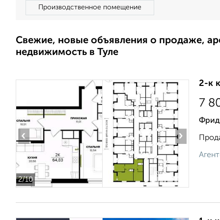
Производственное помещение
Свежие, новые объявления о продаже, а
недвижимость в Туле
2-к 
7 8
Фрид
‹
›
Прода
Агент
2
/10