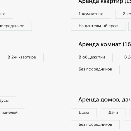
Аренда квартир (1
ные
1‑комнатные
2‑к
посредников
На длительный срок
Аренда комнат (16
В 2‑к квартире
В общежитии
В 2
Без посредников
Аренда домов, дач
аусы
п панелей
Дома
Дачи
Без посредников