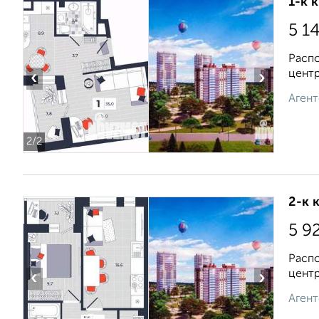
1-к 
5 1
Распо
центр
‹
›
Агент
2
/2
2-к 
5 9
Распо
центр
‹
›
Агент