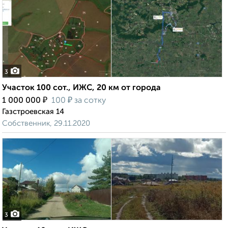
3
Участок 100 сот., ИЖС, 20 км от города
₽
₽
1 000 000
100
за сотку
Газстроевская 14
Собственник, 29.11.2020
3