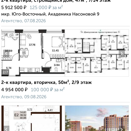
2-к квартира, строящийся дом, 47м², 7/14 этаж
₽
₽
5 912 500
125 000
за м²
мкр. Юго-Восточный, Академика Насоновой 9
Агентство, 07.08.2026
‹
›
2
/7
2-к квартира, вторичка, 50м², 2/9 этаж
₽
₽
4 954 000
100 000
за м²
Агентство, 09.08.2026
‹
›