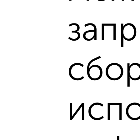
запр
‹
›
2
/10
сбор
3-к квартира, строящийся дом, 97м², 2/14 этаж
₽
₽
13 763 925
141 800
за м²
мкр. Юго-Восточный, Академика Насоновой 9
Агентство, 05.08.2026
исп
‹
›
2
/2