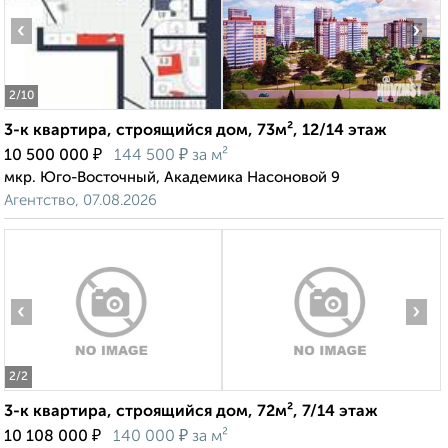
‹
›
2
/10
3-к квартира, строящийся дом, 73м², 12/14 этаж
₽
₽
10 500 000
144 500
за м²
мкр. Юго-Восточный, Академика Насоновой 9
Агентство, 07.08.2026
‹
›
2
/2
3-к квартира, строящийся дом, 72м², 7/14 этаж
₽
₽
10 108 000
140 000
за м²