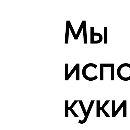
3-к квартира, строящийся дом, 92м², 5/11 этаж
₽
₽
15 865 720
169 000
за м²
Агентство, 06.08.2026
Мы
‹
›
исп
2
/2
3-к квартира, строящийся дом, 67м², 2/14 этаж
₽
₽
9 338 000
140 000
за м²
Агентство, 06.08.2026
куки
‹
›