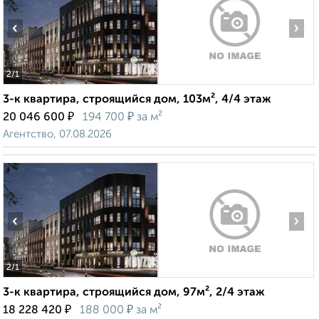
‹
›
2
/1
3-к квартира, строящийся дом, 103м², 4/4 этаж
₽
₽
20 046 600
194 700
за м²
Агентство, 07.08.2026
‹
›
2
/1
3-к квартира, строящийся дом, 97м², 2/4 этаж
₽
₽
18 228 420
188 000
за м²