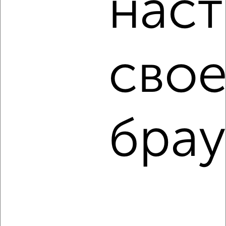
наст
Сайт работает во многих городах России.
Сколько стоит купить трехкомнатную квартиру в Туле?
Цена недвижимости: мин. от
5824928
руб. до макс.
свое
28919385
руб.
Средняя цена:
11212461
руб.
Цена за м2: от
118876
руб. до
183034
руб.
брау
Средняя цена за м2:
151519
руб.
Площадь: от
49
м2 до
158
м2
Средняя площадь:
74
м2
↑ НАВЕРХ К МЕНЮ
Однокомнатные
Двухкомнатные
Трехкомнатные
4‑комнатные
Квартиры студии
От застройщика
Без посредников
Вторичное жилье