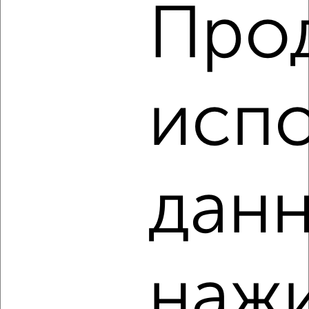
Про
2
/3
3-к квартира, строящийся дом, 67м², 3/25 этаж
₽
₽
7 917 750
117 500
за м²
испо
Агентство, 06.08.2026
‹
›
данн
2
/2
3-к квартира, сданный дом, 78м², 2/5 этаж
₽
₽
6 540 980
84 200
за м²
наж
Агентство, 06.08.2026