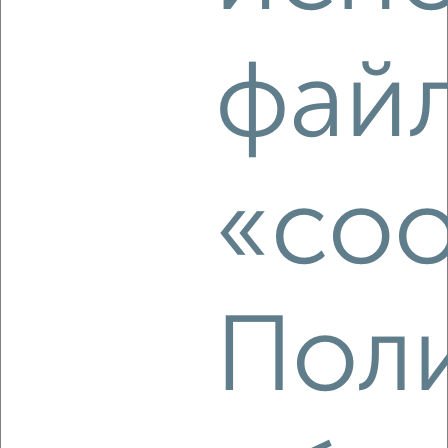
2
/2
3-к квартира, строящийся дом, 56м², 2/14 этаж
фай
₽
₽
8 187 900
147 000
за м²
Агентство, 05.08.2026
«coo
‹
›
2
/2
3-к квартира, строящийся дом, 56м², 7/14 этаж
Пол
₽
₽
8 480 325
152 300
за м²
Агентство, 05.08.2026