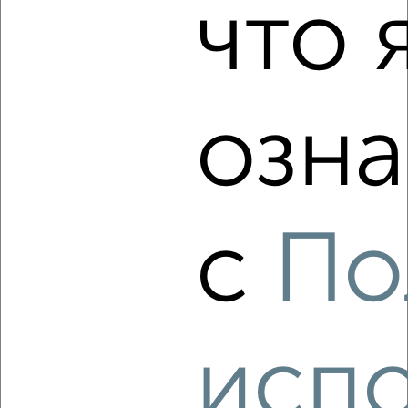
10 108 000
140 000
за м²
что 
Агентство, 06.08.2026
озна
‹
›
2
/2
3-к квартира, строящийся дом, 56м², 9/14 этаж
с
По
₽
₽
8 480 325
152 300
за м²
Агентство, 05.08.2026
испо
‹
›