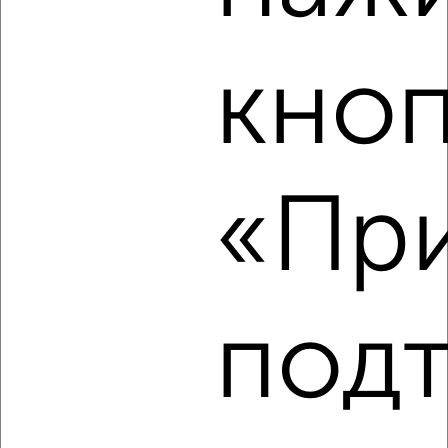
‹
›
кно
2
/2
3-к квартира, строящийся дом, 58м², 7/9 этаж
₽
₽
5 824 928
99 900
за м²
«При
Агентство, 06.08.2026
‹
›
под
2
/2
3-к квартира, строящийся дом, 72м², 13/14 этаж
₽
₽