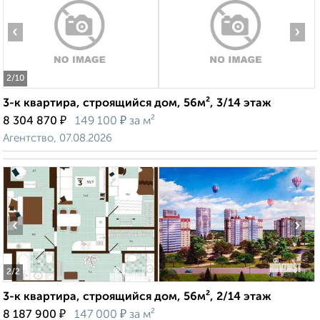
‹
›
2
/10
3-к квартира, строящийся дом, 56м², 3/14 этаж
₽
₽
8 304 870
149 100
за м²
Агентство, 07.08.2026
‹
›
2
/2
3-к квартира, строящийся дом, 56м², 2/14 этаж
₽
₽
8 187 900
147 000
за м²