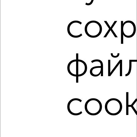
Как купить трехкомнатную квартиру, в новостройке в
Туле на сайте Тула-недвижимость?
сох
Используя удобную форму поиска с множеством
фильтров и сортировкой по параметрам, вы можете
подобрать для покупки трехкомнатную квартиру, в
новостройке в Туле.
Найденные предложения: 114 объявлений, можно
фай
посмотреть в виде списка или на карте, с описанием,
расположением, ценой и другими подробностями.
Подберите подходящую недвижимость из предложений
от собственников, риэлторов, застройщиков и агенств
недвижимости, связаться с ними можно по телефону или
cook
написать сообщение в любом удобном для вас
мессенджере, это безопасно и бесплатно.
Для покупки квартиры доступна ипотека от крупнейших
банков России: СберБанк, ВТБ, Альфа-Банк,
Россельхозбанк, Совкомбанк, Т-Банк, Росбанк, Почта
Банк на сумму от 400 000 до 120 000 000 рублей сроком
до 30 лет.