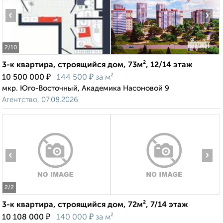
‹
›
2
/10
3-к квартира, строящийся дом, 73м², 12/14 этаж
₽
₽
10 500 000
144 500
за м²
мкр. Юго-Восточный, Академика Насоновой 9
Агентство, 07.08.2026
‹
›
2
/2
3-к квартира, строящийся дом, 72м², 7/14 этаж
₽
₽
10 108 000
140 000
за м²