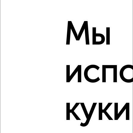
3-к квартира, строящийся дом, 92м², 5/11 этаж
₽
₽
15 865 720
169 000
за м²
Агентство, 06.08.2026
Мы
‹
›
исп
2
/2
3-к квартира, строящийся дом, 67м², 2/14 этаж
₽
₽
9 338 000
140 000
за м²
Агентство, 06.08.2026
куки
‹
›