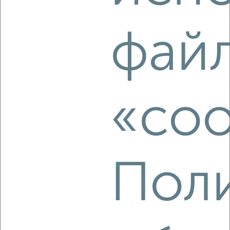
2
/2
3-к квартира, строящийся дом, 56м², 7/14 этаж
фай
₽
₽
8 480 325
152 300
за м²
Агентство, 05.08.2026
«coo
‹
›
2
/10
3-к квартира, строящийся дом, 73м², 2/14 этаж
Пол
₽
₽
10 192 000
140 000
за м²
Агентство, 05.08.2026