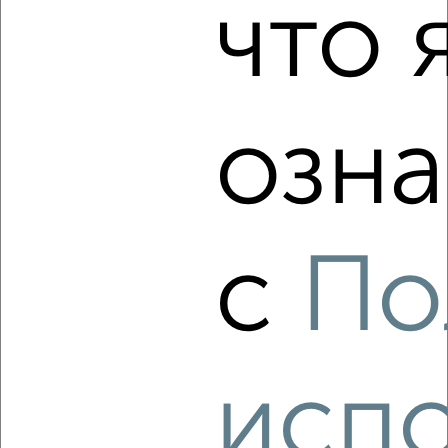
8 480 325
152 300
за м²
что 
Агентство, 05.08.2026
озна
‹
›
2
/2
3-к квартира, строящийся дом, 56м², 2/14 этаж
с
По
₽
₽
8 187 900
147 000
за м²
Агентство, 05.08.2026
испо
‹
›