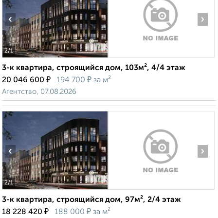
‹
›
2
/1
3-к квартира, строящийся дом, 103м², 4/4 этаж
₽
₽
20 046 600
194 700
за м²
Агентство, 07.08.2026
‹
›
2
/1
3-к квартира, строящийся дом, 97м², 2/4 этаж
₽
₽
18 228 420
188 000
за м²