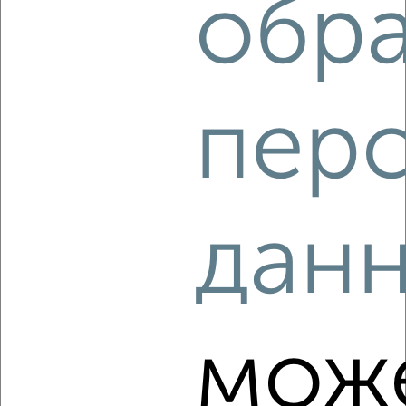
обр
‹
›
2
/10
3-к квартира, строящийся дом, 56м², 7/14 этаж
пер
₽
₽
8 480 325
152 300
за м²
Агентство, 05.08.2026
дан
‹
›
2
/10
мож
3-к квартира, строящийся дом, 97м², 2/14 этаж
₽
₽
13 763 925
141 800
за м²
мкр. Юго-Восточный, Академика Насоновой 9