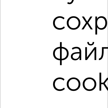
Как купить трехкомнатную квартиру, в строящемся
доме в Туле на сайте Тула-недвижимость?
сох
Используя удобную форму поиска с множеством
фильтров и сортировкой по параметрам, вы можете
подобрать для покупки трехкомнатную квартиру, в
строящемся доме в Туле.
Найденные предложения: 112 объявлений, можно
фай
посмотреть в виде списка или на карте, с описанием,
расположением, ценой и другими подробностями.
Подберите подходящую недвижимость из предложений
от собственников, риэлторов, застройщиков и агенств
недвижимости, связаться с ними можно по телефону или
cook
написать сообщение в любом удобном для вас
мессенджере, это безопасно и бесплатно.
Для покупки квартиры доступна ипотека от крупнейших
банков России: СберБанк, ВТБ, Альфа-Банк,
Россельхозбанк, Совкомбанк, Т-Банк, Росбанк, Почта
Банк на сумму от 400 000 до 120 000 000 рублей сроком
до 30 лет.