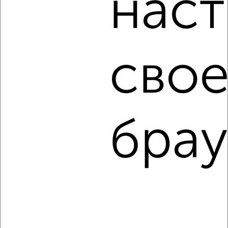
наст
Сайт работает во многих городах России.
Сколько стоит купить трехкомнатную квартиру в Туле?
Цена недвижимости: мин. от
5824928
руб. до макс.
свое
28919385
руб.
Средняя цена:
11263929
руб.
Цена за м2: от
118876
руб. до
183034
руб.
брау
Средняя цена за м2:
154300
руб.
Площадь: от
49
м2 до
158
м2
Средняя площадь:
73
м2
↑ НАВЕРХ К МЕНЮ
Однокомнатные
Двухкомнатные
Трехкомнатные
4‑комнатные
Квартиры студии
От застройщика
Без посредников
Вторичное жилье