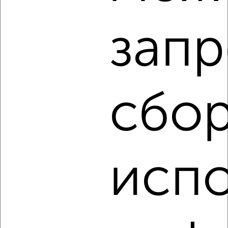
Агентство, 05.08.2026
запр
‹
›
2
/2
сбор
3-к квартира, строящийся дом, 56м², 4/14 этаж
₽
₽
8 304 870
149 100
за м²
Агентство, 05.08.2026
исп
‹
›
2
/2