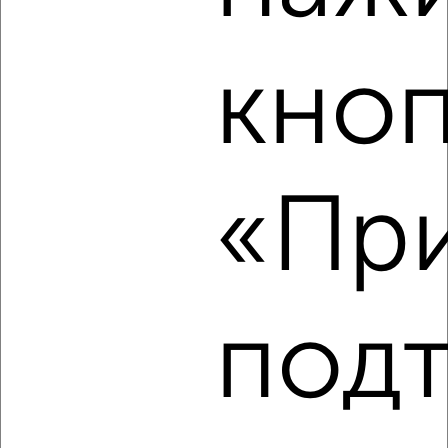
‹
›
кно
2
/2
3-к квартира, строящийся дом, 72м², 13/14 этаж
₽
₽
10 108 000
140 000
за м²
«При
Агентство, 06.08.2026
‹
›
под
2
/2
3-к квартира, строящийся дом, 56м², 9/14 этаж
₽
₽