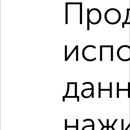
Про
2
/3
3-к квартира, строящийся дом, 67м², 3/25 этаж
₽
₽
7 917 750
117 500
за м²
испо
Агентство, 06.08.2026
‹
›
данн
2
/2
3-к квартира, строящийся дом, 58м², 7/9 этаж
₽
₽
5 824 928
99 900
за м²
наж
Агентство, 06.08.2026