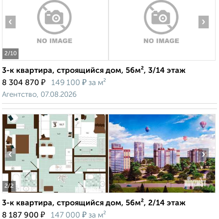
‹
›
2
/10
3-к квартира, строящийся дом, 56м², 3/14 этаж
₽
₽
8 304 870
149 100
за м²
Агентство, 07.08.2026
‹
›
2
/2
3-к квартира, строящийся дом, 56м², 2/14 этаж
₽
₽
8 187 900
147 000
за м²