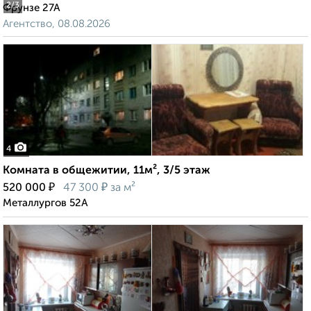
2
/3
Фрунзе 27А
Агентство, 08.08.2026
4
Комната в общежитии, 11м², 3/5 этаж
₽
₽
520 000
47 300
за м²
Металлургов 52А