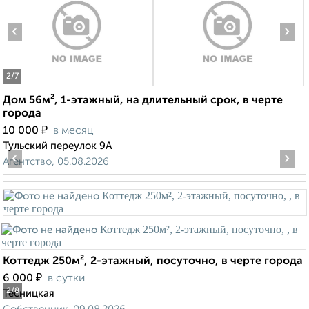
‹
›
2
/7
Дом 56м², 1-этажный, на длительный срок, в черте
города
₽
10 000
в месяц
Тульский переулок 9А
‹
›
Агентство, 05.08.2026
Коттедж 250м², 2-этажный, посуточно, в черте города
₽
6 000
в сутки
2
/8
Тесницкая