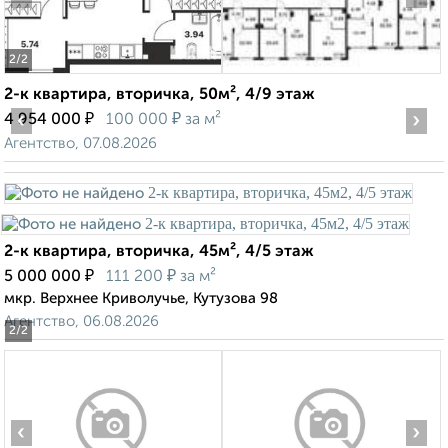
2
/2
2-к квартира, вторичка, 50м², 4/9 этаж
‹
₽
₽
›
4 954 000
100 000
за м²
Агентство, 07.08.2026
2-к квартира, вторичка, 45м², 4/5 этаж
₽
₽
5 000 000
111 200
за м²
мкр. Верхнее Криволучье, Кутузова 98
Агентство, 06.08.2026
2
/2
‹
›