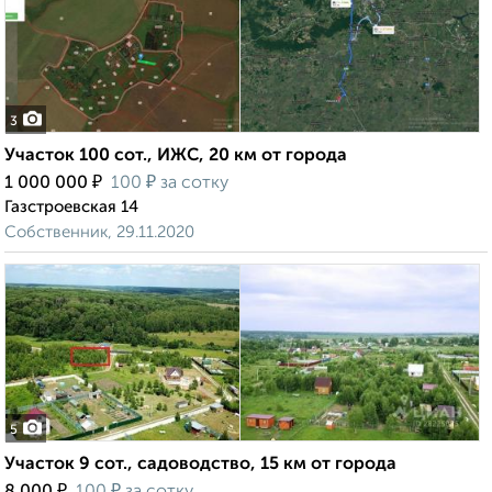
3
Участок 100 сот., ИЖС, 20 км от города
₽
₽
1 000 000
100
за сотку
Газстроевская 14
Собственник, 29.11.2020
5
Участок 9 сот., садоводство, 15 км от города
₽
₽