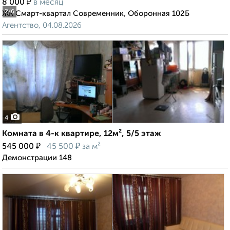
₽
8 000
в месяц
2
/6
ЖК Смарт-квартал Современник, Оборонная 102Б
Агентство, 04.08.2026
4
Комната в 4-к квартире, 12м², 5/5 этаж
₽
₽
545 000
45 500
за м²
Демонстрации 148