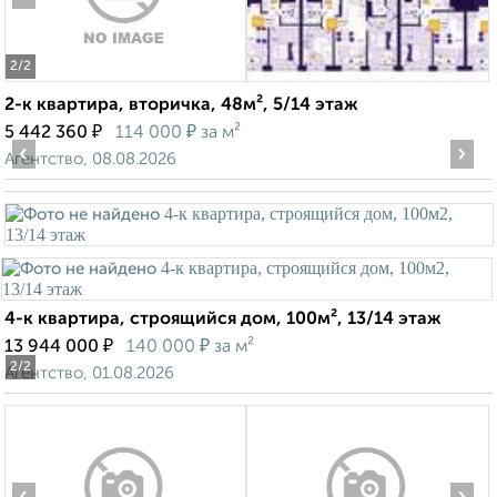
2
/2
2-к квартира, вторичка, 48м², 5/14 этаж
₽
₽
5 442 360
114 000
за м²
‹
›
Агентство, 08.08.2026
4-к квартира, строящийся дом, 100м², 13/14 этаж
₽
₽
13 944 000
140 000
за м²
2
/2
Агентство, 01.08.2026