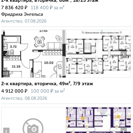
2-к квартира, вторичка, 66м², 18/25 этаж
₽
₽
7 836 420
118 400
за м²
Фридриха Энгельса
Агентство, 07.08.2026
‹
›
2
/2
2-к квартира, вторичка, 49м², 7/9 этаж
₽
₽
4 912 000
100 000
за м²
Агентство, 08.08.2026
‹
›