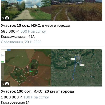
3
Участок 10 сот., ИЖС, в черте города
₽
₽
585 000
600
за сотку
Комсомольская 45А
Собственник, 20.11.2020
3
Участок 100 сот., ИЖС, 20 км от города
₽
₽
1 000 000
100
за сотку
Газстроевская 14