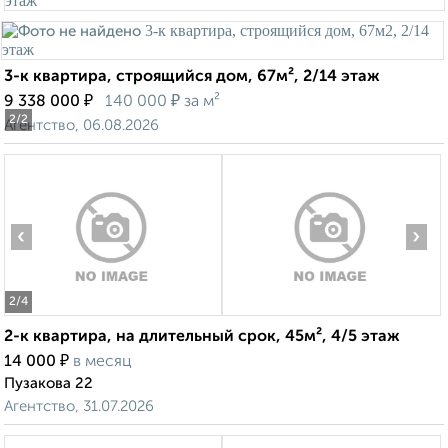
3-к квартира, строящийся дом, 67м², 2/14 этаж
₽
₽
9 338 000
140 000
за м²
2
/2
Агентство, 06.08.2026
‹
›
2
/4
2-к квартира, на длительный срок, 45м², 4/5 этаж
₽
14 000
в месяц
Пузакова 22
Агентство, 31.07.2026