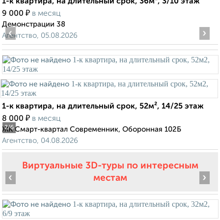
1-к квартира, на длительный срок, 36м², 3/10 этаж
₽
9 000
в месяц
Демонстрации 38
‹
›
Агентство, 05.08.2026
1-к квартира, на длительный срок, 52м², 14/25 этаж
₽
8 000
в месяц
2
/6
ЖК Смарт-квартал Современник, Оборонная 102Б
Агентство, 04.08.2026
Виртуальные 3D-туры по интересным
‹
›
местам