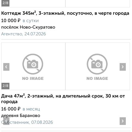
2
/8
Коттедж 345м², 3-этажный, посуточно, в черте города
₽
10 000
в сутки
посёлок Ново-Скуратово
Агентство, 24.07.2026
‹
›
2
/8
Дача 47м², 2-этажный, на длительный срок, 30 км от
города
₽
16 000
в месяц
деревня Бараново
‹
›
Собственник, 07.08.2026