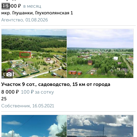
₽
15 000
в месяц
2
/6
мкр. Глушанки, Глухополянская 1
Агентство, 01.08.2026
5
Участок 9 сот., садоводство, 15 км от города
₽
₽
8 000
100
за сотку
25
Собственник, 16.05.2021