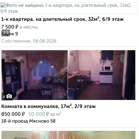
1-к квартира, на длительный срок, 32м², 6/9 этаж
₽
7 500
в месяц
2
/3
Кауля 9
Собственник, 06.08.2026
4
Комната в коммуналке, 17м², 2/9 этаж
₽
₽
850 000
50 000
за м²
18-й проезд Мясново 58