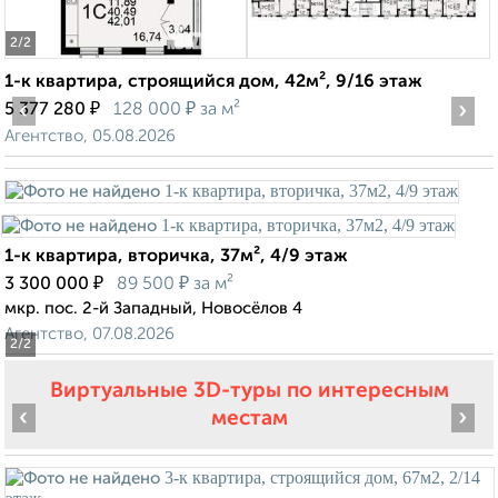
2
/2
1-к квартира, строящийся дом, 42м², 9/16 этаж
‹
₽
₽
›
5 377 280
128 000
за м²
Агентство, 05.08.2026
1-к квартира, вторичка, 37м², 4/9 этаж
₽
₽
3 300 000
89 500
за м²
мкр. пос. 2-й Западный, Новосёлов 4
Агентство, 07.08.2026
2
/2
Виртуальные 3D-туры по интересным
‹
›
местам