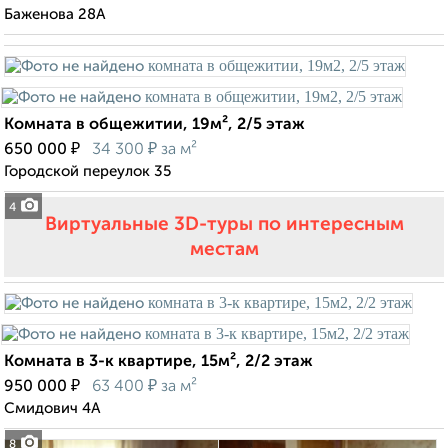
Баженова 28А
Комната в общежитии, 19м², 2/5 этаж
₽
₽
650 000
34 300
за м²
Городской переулок 35
4
Виртуальные 3D-туры по интересным
местам
Комната в 3-к квартире, 15м², 2/2 этаж
₽
₽
950 000
63 400
за м²
Смидович 4А
8