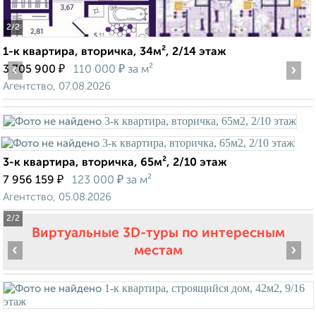
2
/2
1-к квартира, вторичка, 34м², 2/14 этаж
‹
₽
₽
›
3 705 900
110 000
за м²
Агентство, 07.08.2026
3-к квартира, вторичка, 65м², 2/10 этаж
₽
₽
7 956 159
123 000
за м²
Агентство, 05.08.2026
2
/2
Виртуальные 3D-туры по интересным
‹
›
местам