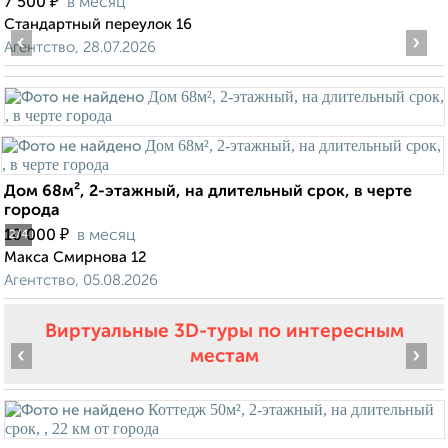
₽
7 500
в месяц
Стандартный переулок 16
‹
›
Агентство, 28.07.2026
Дом 68м², 2-этажный, на длительный срок, в черте
города
₽
10 000
в месяц
2
/4
Макса Смирнова 12
Агентство, 05.08.2026
Виртуальные 3D-туры по интересным
‹
›
местам