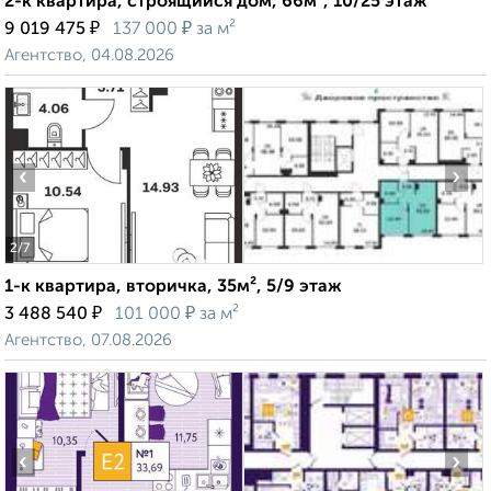
2-к квартира, строящийся дом, 66м², 10/25 этаж
₽
₽
9 019 475
137 000
за м²
Агентство, 04.08.2026
‹
›
2
/7
1-к квартира, вторичка, 35м², 5/9 этаж
₽
₽
3 488 540
101 000
за м²
Агентство, 07.08.2026
‹
›