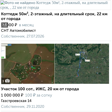
Коттедж 50м², 2-этажный, на длительный срок, 22 км
от города
₽
17 000
в месяц
2
/5
СНТ Автомобилист
Собственник, 27.07.2026
3
Участок 100 сот., ИЖС, 20 км от города
₽
₽
1 000 000
100
за сотку
Газстроевская 14
Собственник, 29.11.2020