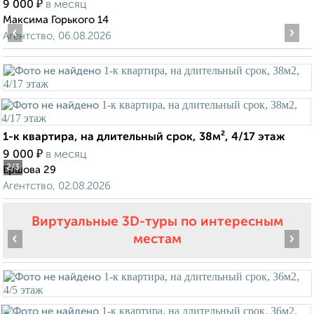
₽
9 000
в месяц
Максима Горького 14
‹
›
Агентство, 06.08.2026
1-к квартира, на длительный срок, 38м², 4/17 этаж
₽
9 000
в месяц
2
/3
Ершова 29
Агентство, 02.08.2026
Виртуальные 3D-туры по интересным
‹
›
местам