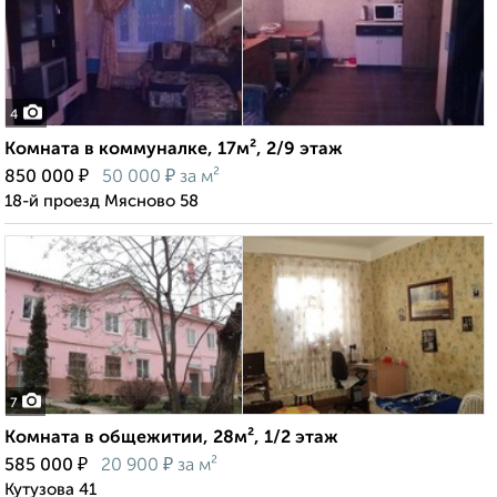
4
Комната в коммуналке, 17м², 2/9 этаж
₽
₽
850 000
50 000
за м²
18-й проезд Мясново 58
7
Комната в общежитии, 28м², 1/2 этаж
₽
₽
585 000
20 900
за м²
Кутузова 41