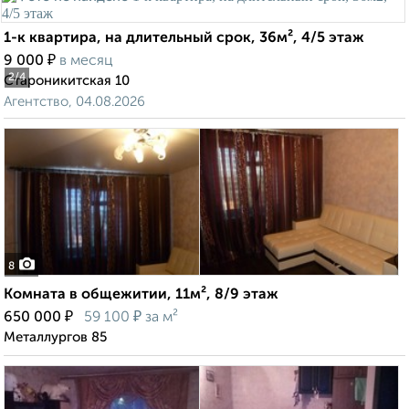
1-к квартира, на длительный срок, 36м², 4/5 этаж
₽
9 000
в месяц
2
/4
Староникитская 10
Агентство, 04.08.2026
8
Комната в общежитии, 11м², 8/9 этаж
₽
₽
650 000
59 100
за м²
Металлургов 85