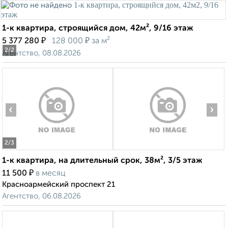
1-к квартира, строящийся дом, 42м², 9/16 этаж
₽
₽
5 377 280
128 000
за м²
2
/2
Агентство, 08.08.2026
‹
›
2
/3
1-к квартира, на длительный срок, 38м², 3/5 этаж
₽
11 500
в месяц
Красноармейский проспект 21
Агентство, 06.08.2026