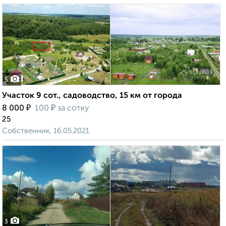
5
Участок 9 сот., садоводство, 15 км от города
₽
₽
8 000
100
за сотку
25
Собственник, 16.05.2021
3